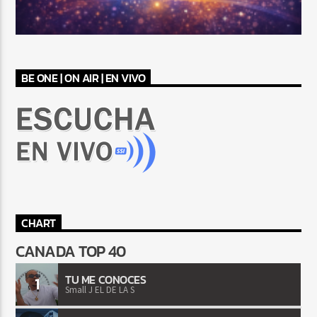
BE ONE | ON AIR | EN VIVO
CHART
CANADA TOP 40
TU ME CONOCES
1
Small J EL DE LA S