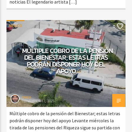
noticias El legendario artista […]
MÉXICO
0
MÚLTIPLE COBRO DE LA PENSIÓN
DEL BIENESTAR; ESTAS LETRAS
PODRÁN DISPONER HOY DEL
APOYO
rasco
NOVEMBER 12, 2025
Múltiple cobro de la pensión del Bienestar; estas letras
podrán disponer hoy del apoyo Levante miércoles la
tirada de las pensiones del Riqueza sigue su partida con