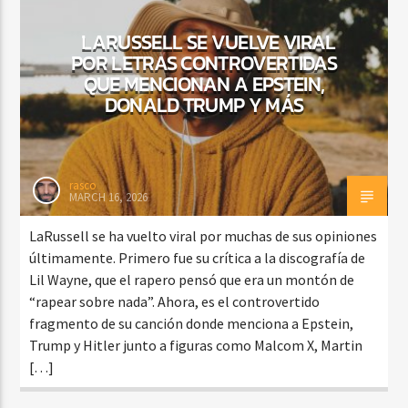
LARUSSELL SE VUELVE VIRAL
POR LETRAS CONTROVERTIDAS
CURRENT SHOW
QUE MENCIONAN A EPSTEIN,
BALADAS Y VALLENATO
DONALD TRUMP Y MÁS
3:00 PM
5:00 PM
rasco
MARCH 16, 2026
Beone Radio
LaRussell se ha vuelto viral por muchas de sus opiniones
últimamente. Primero fue su crítica a la discografía de
Lil Wayne, que el rapero pensó que era un montón de
“rapear sobre nada”. Ahora, es el controvertido
fragmento de su canción donde menciona a Epstein,
Trump y Hitler junto a figuras como Malcom X, Martin
[…]