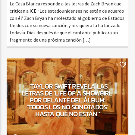
La Casa Blanca responde a las letras de Zach Bryan que
critican a ICE: ‘Los estadounidenses no están de acuerdo
con él’ Zach Bryan ha molestado al gobierno de Estados
Unidos con su nueva canción y ni siquiera la ha lanzado
todavía. Días después de que el cantante publicara un
fragmento de una próxima canción […]
MUSICA
0
TAYLOR SWIFT REVELA LAS
LETRAS DE ‘LIFE OF A SHOWGIRL’
POR DELANTE DEL ÁLBUM:
‘TODOS LOS NO SONOTADOS’
HASTA QUE NO ESTÁN ‘