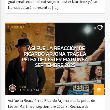
guatemalteca en el extranjero. Lester Martinez y Alux
Nahual estarán presentes […]
GUATEMALA
0
ASÍ FUE LA REACCIÓN DE
RICARDO ARJONA TRAS LA
PELEA DE LÉSTER MARTÍNEZ,
SEPTIEMBRE 2025
rasco
SEPTEMBER 14, 2025
Así fue la Reacción de Ricardo Arjona tras la pelea de
Léster Martínez, septiembre 2025 El Rechazo de