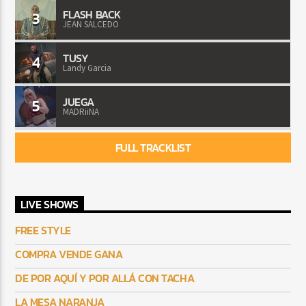
FLASH BACK
3
JEAN SALCEDO
TUSY
4
Landy Garcia
JUEGA
5
MADRiiNA
FULL TRACKLIST
LIVE SHOWS
FREE STYLE
COMPRA VENDE GANA
DE POR AQUÍ Y POR ALLÁ CON TACHA
LA MESA NARANJA