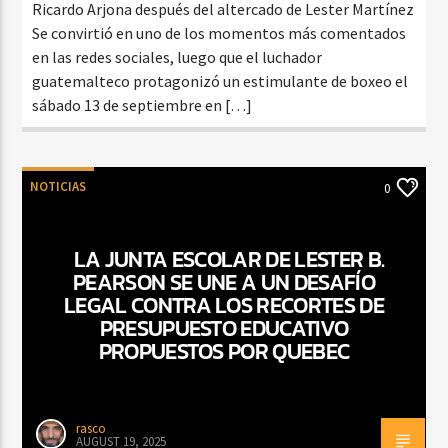
Ricardo Arjona después del altercado de Lester Martínez
Se convirtió en uno de los momentos más comentados
en las redes sociales, luego que el luchador
guatemalteco protagonizó un estimulante de boxeo el
sábado 13 de septiembre en […]
NOTICIAS
0
LA JUNTA ESCOLAR DE LESTER B.
PEARSON SE UNE A UN DESAFÍO
LEGAL CONTRA LOS RECORTES DE
PRESUPUESTO EDUCATIVO
PROPUESTOS POR QUEBEC
rasco
AUGUST 19, 2025