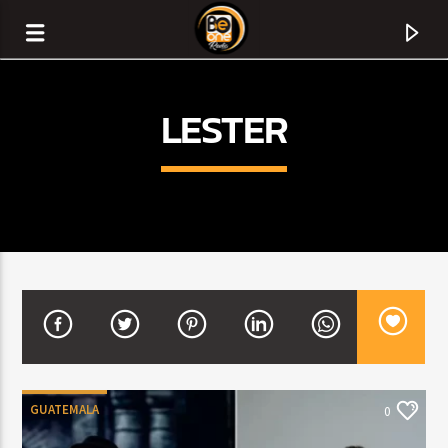
LESTER
CURRENT TRACK
TITLE
GUATEMALA
0
ARTIST