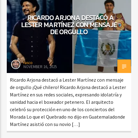
RICARDO ARJONA DESTACÓ A
LESTER MARTÍNEZ CON MENSAJE
CURRENT SHOW
DE ORGULLO
FIESTA DJ MIX
9:00 PM
12:00 AM
rasco
NOVEMBER 16, 2025
Beone Radio
Ricardo Arjona destacó a Lester Martínez con mensaje
de orgullo ¡Qué chilero! Ricardo Arjona destacó a Lester
Martínez en sus redes sociales, expresando idolatría y
vanidad hacia el boxeador petenero. El arquitecto
celebró su protección en uno de los conciertos del
Morada Lo que el Quebrado no dijo en Guatemaladonde
Martínez asistió con su novio […]