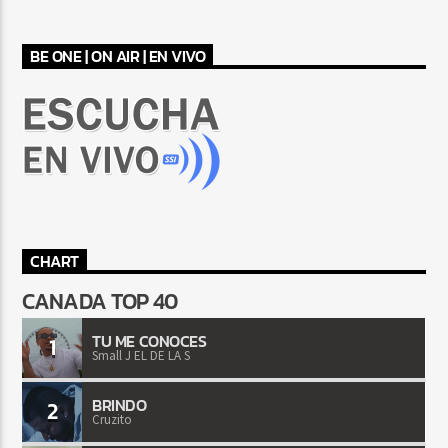
BE ONE | ON AIR | EN VIVO
CHART
CANADA TOP 40
TU ME CONOCES
1
Small J EL DE LA S
BRINDO
2
Cruzito