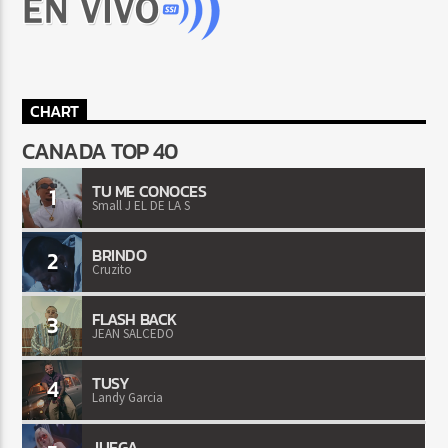
CHART
CANADA TOP 40
TU ME CONOCES
1
Small J EL DE LA S
BRINDO
2
Cruzito
FLASH BACK
3
JEAN SALCEDO
TUSY
4
Landy Garcia
JUEGA