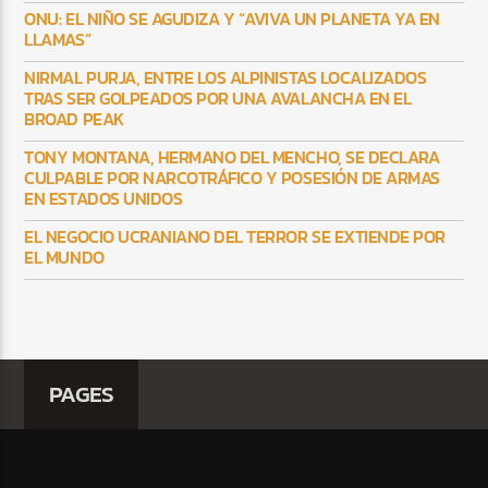
ONU: EL NIÑO SE AGUDIZA Y “AVIVA UN PLANETA YA EN
LLAMAS”
NIRMAL PURJA, ENTRE LOS ALPINISTAS LOCALIZADOS
TRAS SER GOLPEADOS POR UNA AVALANCHA EN EL
BROAD PEAK
TONY MONTANA, HERMANO DEL MENCHO, SE DECLARA
CULPABLE POR NARCOTRÁFICO Y POSESIÓN DE ARMAS
EN ESTADOS UNIDOS
EL NEGOCIO UCRANIANO DEL TERROR SE EXTIENDE POR
EL MUNDO
PAGES