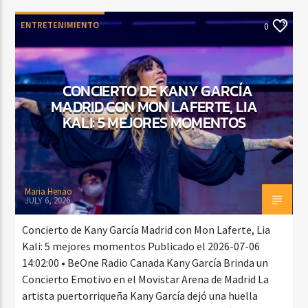
ENTRETENIMIENTO
0
CONCIERTO DE KANY GARCÍA
MADRID CON MON LAFERTE, LIA
KALI: 5 MEJORES MOMENTOS
Maria Henao
JULY 6, 2026
Concierto de Kany García Madrid con Mon Laferte, Lia
Kali: 5 mejores momentos Publicado el 2026-07-06
14:02:00 • BeOne Radio Canada Kany García Brinda un
Concierto Emotivo en el Movistar Arena de Madrid La
artista puertorriqueña Kany García dejó una huella