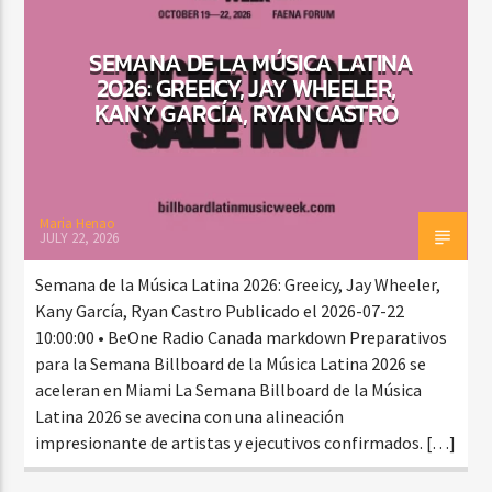
SEMANA DE LA MÚSICA LATINA
2026: GREEICY, JAY WHEELER,
CURRENT SHOW
KANY GARCÍA, RYAN CASTRO
TROPICAL RELAJADO
3:00 AM
6:00 AM
Maria Henao
JULY 22, 2026
Beone Radio
Semana de la Música Latina 2026: Greeicy, Jay Wheeler,
Kany García, Ryan Castro Publicado el 2026-07-22
10:00:00 • BeOne Radio Canada markdown Preparativos
para la Semana Billboard de la Música Latina 2026 se
aceleran en Miami La Semana Billboard de la Música
Latina 2026 se avecina con una alineación
impresionante de artistas y ejecutivos confirmados. […]