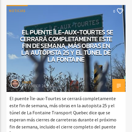
NOTICIAS
0
EL PUENTE ÎLE-AUX-TOURTES SE
CERRARÁ COMPLETAMENTE ESTE
FIN DE SEMANA, MÁS OBRAS EN
LA AUTOPISTA 25 Y EL TÚNEL DE
LA FONTAINE
rasco
NOVEMBER 24, 2025
El puente Île-aux-Tourtes se cerrará completamente
este fin de semana, más obras en la autopista 25 y el
túnel de La Fontaine Transport Quebec dice que se
esperan más cierres de carreteras durante el próximo
fin de semana, incluido el cierre completo del puente