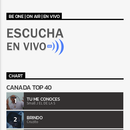
BE ONE | ON AIR | EN VIVO
CHART
CANADA TOP 40
TU ME CONOCES
1
Small J EL DE LA S
BRINDO
2
Cruzito