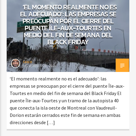
‘EL MOMENTO REALMENTE NO ES
EL ADECUADO’: LAS EMPRESAS SE
PREOCUPAN POR EL CIERRE DEL
CURRENT SHOW
PUENTE ÎLE-AUX-TOURTES EN
DJ MIX
MEDIO DEL FIN DE SEMANA DEL
12:00 AM
2:00 AM
BLACK FRIDAY
rasco
NOVEMBER 28, 2025
Beone Radio
‘El momento realmente no es el adecuado’: las
empresas se preocupan por el cierre del puente Île-aux-
Tourtes en medio del fin de semana del Black Friday El
puente Île-aux-Tourtes y un tramo de la autopista 40
que conecta la isla oeste de Montreal con Vaudreuil-
Dorion estarán cerrados este fin de semana en ambas
direcciones desde […]