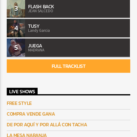
FLASH BACK
3
JEAN SALCEDO
TUSY
4
Landy Garcia
JUEGA
5
MADRiiNA
FULL TRACKLIST
LIVE SHOWS
FREE STYLE
COMPRA VENDE GANA
DE POR AQUÍ Y POR ALLÁ CON TACHA
LA MESA NARANJA