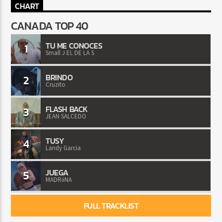
CHART
CANADA TOP 40
TU ME CONOCES
1
Small J EL DE LA S
BRINDO
2
Cruzito
FLASH BACK
3
JEAN SALCEDO
TUSY
4
Landy Garcia
JUEGA
5
MADRiiNA
FULL TRACKLIST