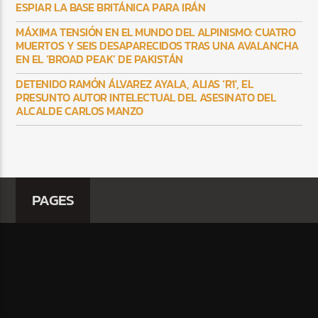
ESPIAR LA BASE BRITÁNICA PARA IRÁN
MÁXIMA TENSIÓN EN EL MUNDO DEL ALPINISMO: CUATRO
MUERTOS Y SEIS DESAPARECIDOS TRAS UNA AVALANCHA
EN EL ‘BROAD PEAK’ DE PAKISTÁN
DETENIDO RAMÓN ÁLVAREZ AYALA, ALIAS ‘R1′, EL
PRESUNTO AUTOR INTELECTUAL DEL ASESINATO DEL
ALCALDE CARLOS MANZO
PAGES