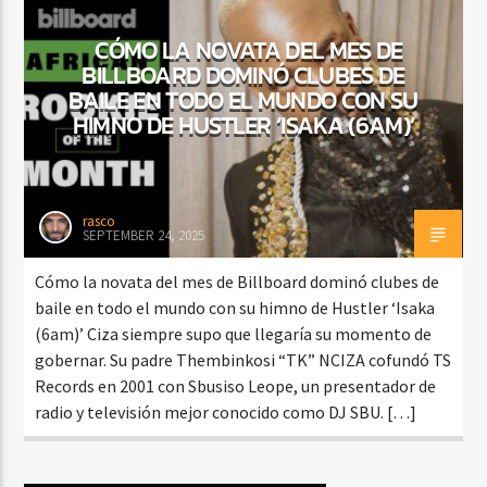
CÓMO LA NOVATA DEL MES DE
BILLBOARD DOMINÓ CLUBES DE
CURRENT SHOW
BAILE EN TODO EL MUNDO CON SU
SALSA MATUTINA
HIMNO DE HUSTLER ‘ISAKA (6AM)’
6:00 AM
9:00 AM
rasco
SEPTEMBER 24, 2025
Beone Radio
Cómo la novata del mes de Billboard dominó clubes de
baile en todo el mundo con su himno de Hustler ‘Isaka
(6am)’ Ciza siempre supo que llegaría su momento de
gobernar. Su padre Thembinkosi “TK” NCIZA cofundó TS
Records en 2001 con Sbusiso Leope, un presentador de
radio y televisión mejor conocido como DJ SBU. […]