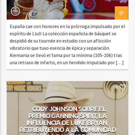
rasco
AUGUST 22, 2025
España cae con honores en la prórroga impulsado por el
espíritu de Llull La colección española de básquet se
despidió de su tournée en estudio con un aflicción
vibratorio que tuvo esencia de épica y separación.
Alemania se llevó el fama por la mínima (105-106) tras
una retraso de infarto, en un hendido imputado por […]
MUSICA
0
CODY JOHNSON SOBRE EL
PREMIO GANNING SPIRIT, LA
INFLUENCIA DE LUKE BRYAN,
RETRIBUYENDO A LA COMUNIDAD