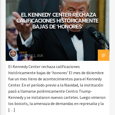
EL KENNEDY CENTER RECHAZA
CALIFICACIONES HISTÓRICAMENTE
CURRENT SHOW
BAJAS DE ‘HONORES’
FIESTA DJ MIX
9:00 PM
12:00 AM
rasco
JANUARY 2, 2026
Beone Radio
El Kennedy Center rechaza calificaciones
históricamente bajas de ‘honores’ El mes de diciembre
fue un mes lleno de acontecimientos para el Kennedy
Center. En el período previo a la Navidad, la institución
pasó a llamarse polémicamente Centro Trump-
Kennedy y se instalaron nuevos carteles. Luego vinieron
los boicots, la amenaza de demandas en represalia y la
[…]