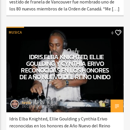
vestido de franela de Vancouver fue nombrado uno de
los 80 nuevos miembros de la Orden de Canadá. “Me […]
MUSICA
0
IDRIS ELBA KNIGHTED, ELLIE
GOULDING Y CYNTHIA ERIVO
RECONOCIDAS EN LOS HONORES
DE AÑO NUEVO DEL REINO UNIDO
rasco
DECEMBER 30, 2025
Idris Elba Knighted, Ellie Goulding y Cynthia Erivo
reconocidas en los honores de Año Nuevo del Reino