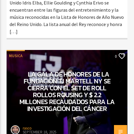
Unido Idris Elba, Ellie Goulding y Cynthia Erivo se
encuentran entre las figuras del entretenimiento y la
música reconocidas en la Lista de Honores de Año Nuevo
del Reino Unido. La lista anual del Rey reconoce y honra
[…]
MUSICA
0
LA GALA DE HONORES DE LA
FUNDACIÓN TJ MARTELL NY SE
CIERRA CON EL SET DE ROLL
ROLLOS ROUSING Y $ 2.2
MILLONES RECAUDADOS PARA LA
INVESTIGACIÓN DEL CÁNCER
rasco
SEPTEMBER 18, 2025