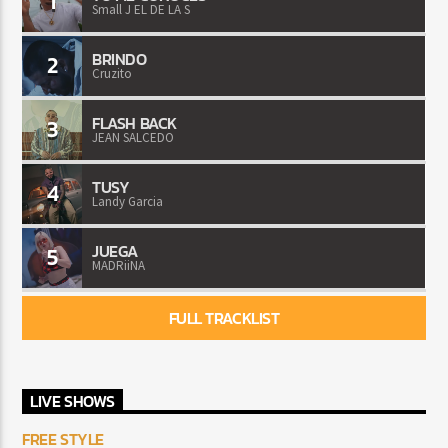
1
Small J EL DE LA S
BRINDO
2
Cruzito
FLASH BACK
3
JEAN SALCEDO
TUSY
4
Landy Garcia
JUEGA
5
MADRiiNA
FULL TRACKLIST
LIVE SHOWS
FREE STYLE