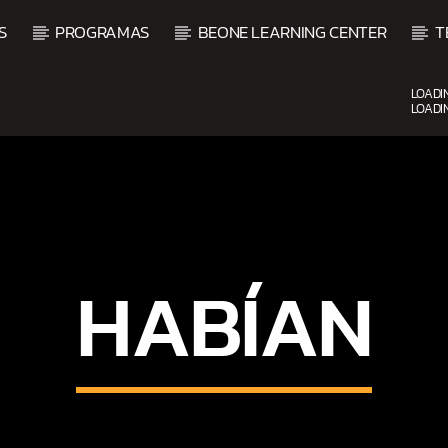
S
PROGRAMAS
BEONE LEARNING CENTER
T
LOADI
LOADI
CURRENT SHOW
VIBRAS TROPICALES
2:00 AM
4:00 AM
HABÍAN