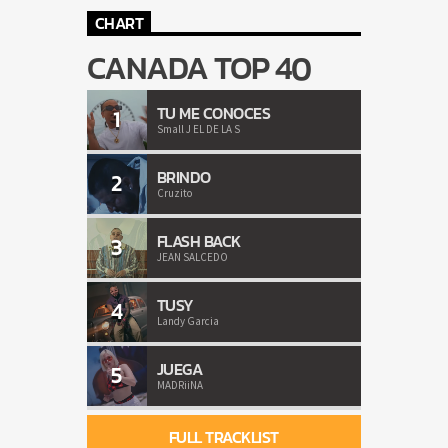
CHART
CANADA TOP 40
TU ME CONOCES
1
Small J EL DE LA S
BRINDO
2
Cruzito
FLASH BACK
3
JEAN SALCEDO
TUSY
4
Landy Garcia
JUEGA
5
MADRiiNA
FULL TRACKLIST