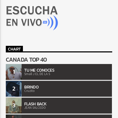
CHART
CANADA TOP 40
TU ME CONOCES
1
Small J EL DE LA S
BRINDO
2
Cruzito
FLASH BACK
3
JEAN SALCEDO