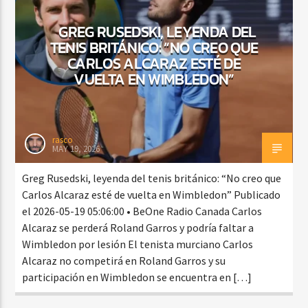
GREG RUSEDSKI, LEYENDA DEL
TENIS BRITÁNICO: “NO CREO QUE
CURRENT SHOW
CARLOS ALCARAZ ESTÉ DE
BALADAS Y VALLENATO
VUELTA EN WIMBLEDON”
3:00 PM
5:00 PM
rasco
MAY 19, 2026
Beone Radio
Greg Rusedski, leyenda del tenis británico: “No creo que
Carlos Alcaraz esté de vuelta en Wimbledon” Publicado
el 2026-05-19 05:06:00 • BeOne Radio Canada Carlos
Alcaraz se perderá Roland Garros y podría faltar a
Wimbledon por lesión El tenista murciano Carlos
Alcaraz no competirá en Roland Garros y su
participación en Wimbledon se encuentra en […]