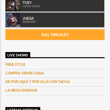
TUSY
4
Landy Garcia
JUEGA
5
MADRiiNA
FULL TRACKLIST
LIVE SHOWS
FREE STYLE
COMPRA VENDE GANA
DE POR AQUÍ Y POR ALLÁ CON TACHA
LA MESA NARANJA