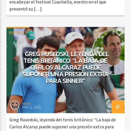
encabezar el festival Coachella, evento en el que
presentó su […]
DEPORTES
0
GREG RUSEDSKI, LEYENDA DEL
TENIS BRITÁNICO: “LA BAJA DE
CARLOS ALCARAZ PUEDE
SUPONER UNA PRESIÓN EXTRA
PARA SINNER”
rasco
MAY 2, 2026
Greg Rusedski, leyenda del tenis británico: “La baja de
Carlos Alcaraz puede suponer una presión extra para