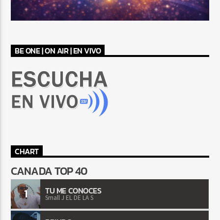
BE ONE | ON AIR | EN VIVO
CHART
CANADA TOP 40
TU ME CONOCES
1
Small J EL DE LA S