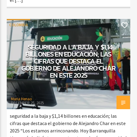
COLOMBIA
0
SEGURIDAD A LA BAJA Y $1,14
BILLONES EN EDUCACIÓN; LAS
CIFRAS QUE DESTACA EL
GOBIERNO DE ALEJANDRO CHAR
EN ESTE 2025
Maria Henao
DECEMBER 25, 2025
seguridad a la baja y $1,14 billones en educación; las
cifras que destaca el gobierno de Alejandro Char en este
2025 “Los estamos arrinconando. Hoy Barranquilla