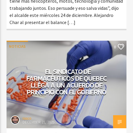
tiene más helicópteros, motos, tecnología y comunidad
trabajando juntos. Eso persuade y eso salva vidas”, dijo
el alcalde este miércoles 24 de diciembre. Alejandro
Char al presentar el balance […]
NOTICIAS
0
EL SINDICATO DE
FARMACÉUTICOS DE QUEBEC
LLEGA A UN ACUERDO DE
PRINCIPIO CON EL GOBIERNO
rasco
DECEMBER 21, 2025