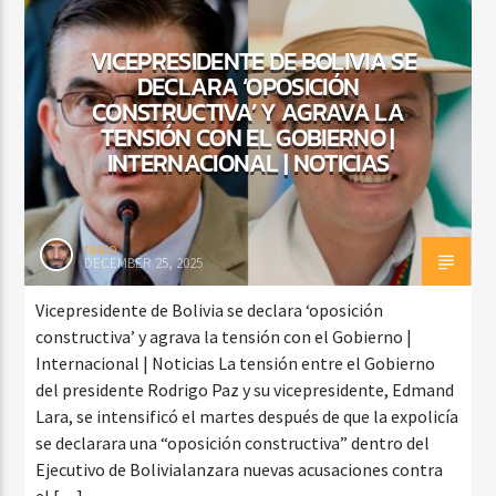
VICEPRESIDENTE DE BOLIVIA SE
DECLARA ‘OPOSICIÓN
CURRENT SHOW
CONSTRUCTIVA’ Y AGRAVA LA
MEZCLA TROPICAL Y SALSA
TENSIÓN CON EL GOBIERNO |
1:00 PM
3:00 PM
INTERNACIONAL | NOTICIAS
rasco
DECEMBER 25, 2025
Beone Radio
Vicepresidente de Bolivia se declara ‘oposición
constructiva’ y agrava la tensión con el Gobierno |
Internacional | Noticias La tensión entre el Gobierno
del presidente Rodrigo Paz y su vicepresidente, Edmand
Lara, se intensificó el martes después de que la expolicía
se declarara una “oposición constructiva” dentro del
Ejecutivo de Bolivialanzara nuevas acusaciones contra
el […]