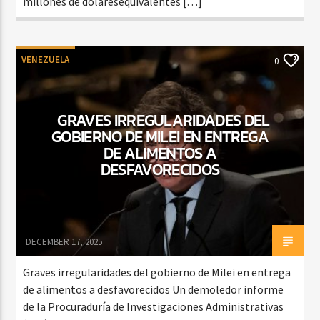
millones de dólaresequivalentes […]
VENEZUELA
0
GRAVES IRREGULARIDADES DEL
GOBIERNO DE MILEI EN ENTREGA
DE ALIMENTOS A
DESFAVORECIDOS
DECEMBER 17, 2025
Graves irregularidades del gobierno de Milei en entrega
de alimentos a desfavorecidos Un demoledor informe
de la Procuraduría de Investigaciones Administrativas