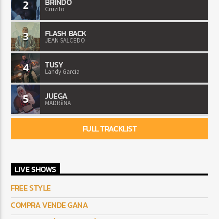
BRINDO
2
Cruzito
FLASH BACK
3
JEAN SALCEDO
TUSY
4
Landy Garcia
JUEGA
5
MADRiiNA
FULL TRACKLIST
LIVE SHOWS
FREE STYLE
COMPRA VENDE GANA