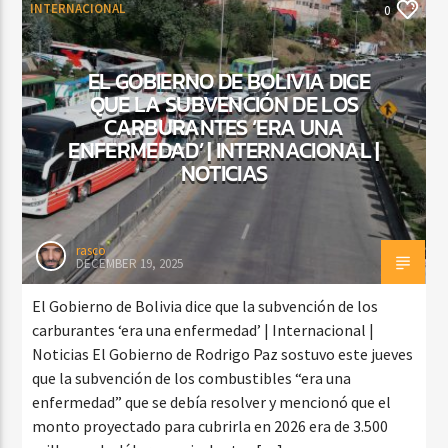
INTERNACIONAL
0
EL GOBIERNO DE BOLIVIA DICE
QUE LA SUBVENCIÓN DE LOS
CARBURANTES ‘ERA UNA
ENFERMEDAD’ | INTERNACIONAL |
NOTICIAS
rasco
DECEMBER 19, 2025
El Gobierno de Bolivia dice que la subvención de los
carburantes ‘era una enfermedad’ | Internacional |
Noticias El Gobierno de Rodrigo Paz sostuvo este jueves
que la subvención de los combustibles “era una
enfermedad” que se debía resolver y mencionó que el
monto proyectado para cubrirla en 2026 era de 3.500