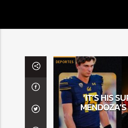
DEPORTES
‘IT’S HIS 
MENDOZA’S 