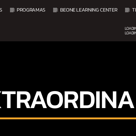
S
PROGRAMAS
BEONE LEARNING CENTER
T
LOADI
LOADI
CURRENT SHOW
UPCOMING SHOW
DJ MIX
B
12:00 AM
2:00 AM
2:00 
XTRAORDINA