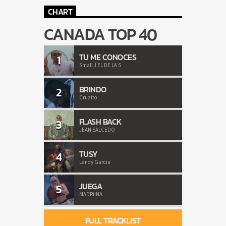
CHART
CANADA TOP 40
TU ME CONOCES
1
Small J EL DE LA S
BRINDO
2
Cruzito
FLASH BACK
3
JEAN SALCEDO
TUSY
4
Landy Garcia
JUEGA
5
MADRiiNA
FULL TRACKLIST