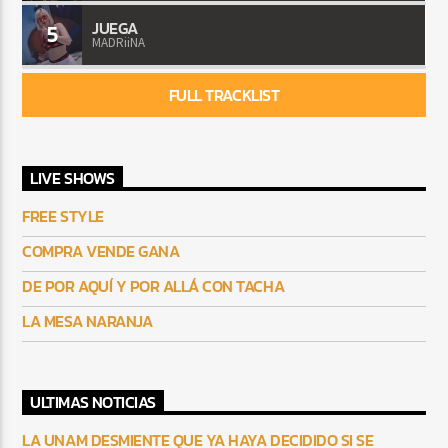
JUEGA
5
MADRiiNA
FULL TRACKLIST
LIVE SHOWS
FREE STYLE
COMPRA VENDE GANA
DE POR AQUÍ Y POR ALLÁ CON TACHA
LA MESA NARANJA
ULTIMAS NOTICIAS
LA UNAM DESMIENTE QUE YA HAYA DECIDIDO SI SE