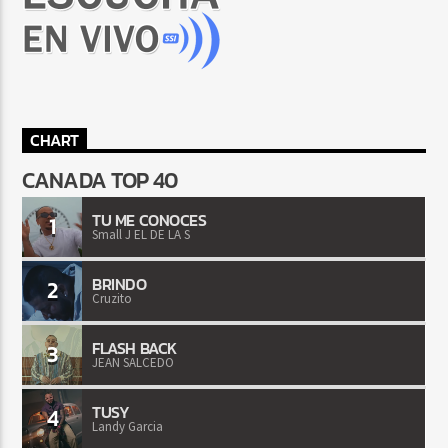
CHART
CANADA TOP 40
TU ME CONOCES
1
Small J EL DE LA S
BRINDO
2
Cruzito
FLASH BACK
3
JEAN SALCEDO
TUSY
4
Landy Garcia