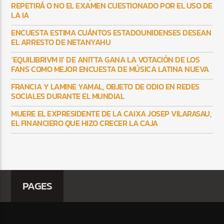
REPETIRÁ O NO EL EXAMEN CUESTIONADO POR EL USO DE
LA IA
ENCUESTA ESTIMA CUÁNTOS ESTADOUNIDENSES DESEAN
EL ARRESTO DE NETANYAHU
‘EQUILIBRIVM II’ DE ANITTA GANA LA VOTACIÓN DE LOS
FANS COMO MEJOR ENCUESTA DE MÚSICA LATINA NUEVA
FRANCIA Y LAMINE YAMAL, OBJETO DE ODIO EN REDES
SOCIALES DURANTE EL MUNDIAL
MUERE EL EXPRESIDENTE DE LA CAIXA JOSEP VILARASAU,
EL FINANCIERO QUE HIZO CRECER LA CAJA
PAGES