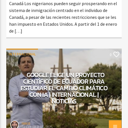
Canadá Los nigerianos pueden seguir prosperando en el
sistema de inmigración centrado en el individuo de
Canadá, a pesar de las recientes restricciones que se les
han impuesto en Estados Unidos. A partir del 1 de enero
de […]
INTERNACIONAL
0
GOOGLE ELIGE UN PROYECTO
CIENTÍFICO DE ECUADOR PARA
ESTUDIAR EL CAMBIO CLIMÁTICO
CON IA | INTERNACIONAL |
NOTICIAS
rasco
DECEMBER 17, 2025