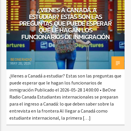
¿VIENES A CANADÁ A
ESTUDIAR? ESTAS SON LAS
PREGUNTAS QUE PUEDE ESPERAR
CURRENT SHOW
QUE LE HAGAN LOS
BALADAS ROMÁNTICAS
FUNCIONARIOS DE INMIGRACIÓN
4:00 AM
6:00 AM
BEONERADIO
MAY 28, 2026
Beone Radio
¿Vienes a Canadá a estudiar? Estas son las preguntas que
puede esperar que le hagan los funcionarios de
inmigración Publicado el 2026-05-28 14:00:00 • BeOne
Radio Canada Estudiantes internacionales se preparan
para el ingreso a Canadá: lo que deben saber sobre la
entrevista en la frontera Al llegar a Canadá como
estudiante internacional, la primera […]