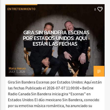
ENTRETENIMIENTO
0
GIRA SIN BANDERA ESCENAS
POR ESTADOS UNIDOS: AQUÍ
ESTÁN LAS FECHAS
Maria Henao
JULY 7, 2026
Gira Sin Bandera Escenas por Estados Unidos: Aquí están
las fechas Publicado el 2026-07-07 11:00:00 • BeOne
Radio Canada Sin Bandera inicia gira “Escenas” en
Estados Unidos El dúo mexicano Sin Bandera, conocido
por su emotiva música romántica, ha anunciado su