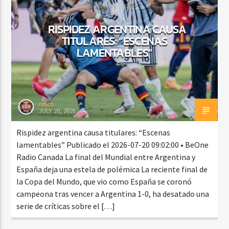
RISPIDEZ ARGENTINA CAUSA
TITULARES: “ESCENAS
CURRENT SHOW
LAMENTABLES”
BALADAS Y VALLENATO
2:00 PM
5:00 PM
rasco
JULY 20, 2026
Beone Radio
Rispidez argentina causa titulares: “Escenas
lamentables” Publicado el 2026-07-20 09:02:00 • BeOne
Radio Canada La final del Mundial entre Argentina y
España deja una estela de polémica La reciente final de
la Copa del Mundo, que vio como España se coronó
campeona tras vencer a Argentina 1-0, ha desatado una
serie de críticas sobre el […]