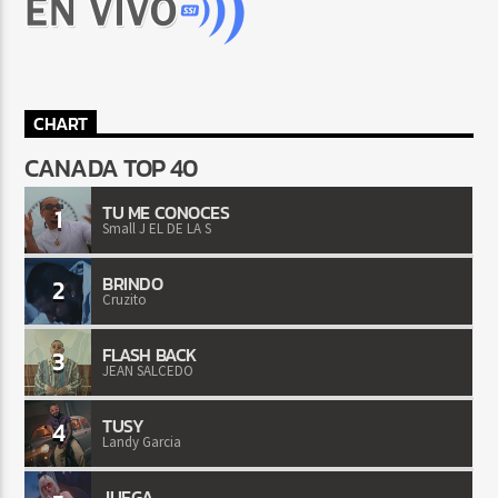
CHART
CANADA TOP 40
TU ME CONOCES
1
Small J EL DE LA S
BRINDO
2
Cruzito
FLASH BACK
3
JEAN SALCEDO
TUSY
4
Landy Garcia
JUEGA