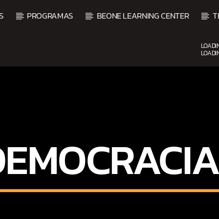
S
PROGRAMAS
BEONE LEARNING CENTER
T
LOADI
LOADI
CURRENT SHOW
VIBRAS TROPICALES
2:00 AM
4:00 AM
DEMOCRACIA