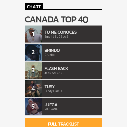
CHART
CANADA TOP 40
TU ME CONOCES
1
Small J EL DE LA S
BRINDO
2
Cruzito
FLASH BACK
3
JEAN SALCEDO
TUSY
4
Landy Garcia
JUEGA
5
MADRiiNA
FULL TRACKLIST