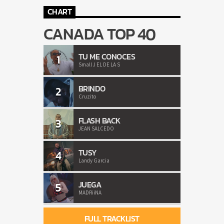
CHART
CANADA TOP 40
TU ME CONOCES
1
Small J EL DE LA S
BRINDO
2
Cruzito
FLASH BACK
3
JEAN SALCEDO
TUSY
4
Landy Garcia
JUEGA
5
MADRiiNA
FULL TRACKLIST