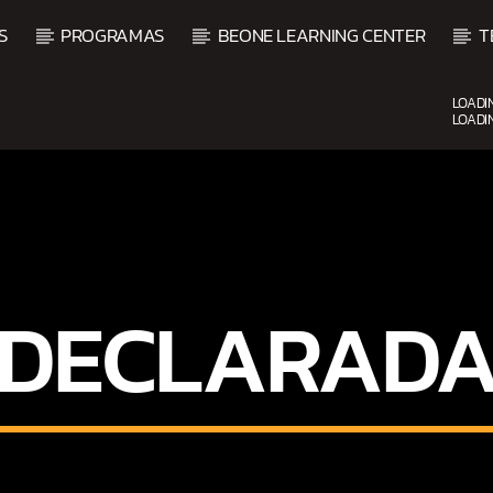
S
PROGRAMAS
BEONE LEARNING CENTER
T
LOADI
LOADI
CURRENT SHOW
VIBRAS TROPICALES
2:00 AM
4:00 AM
DECLARAD