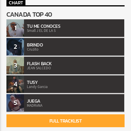
CHART
CANADA TOP 40
TU ME CONOCES
1
Small J EL DE LA S
BRINDO
2
Cruzito
FLASH BACK
3
JEAN SALCEDO
TUSY
4
Landy Garcia
JUEGA
5
MADRiiNA
FULL TRACKLIST