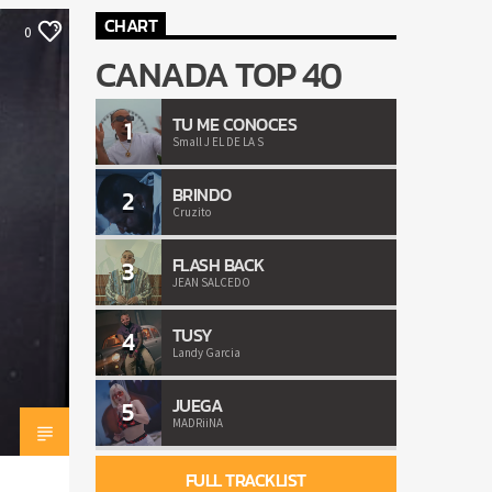
CHART
0
CANADA TOP 40
TU ME CONOCES
1
Small J EL DE LA S
BRINDO
2
Cruzito
FLASH BACK
3
JEAN SALCEDO
TUSY
4
Landy Garcia
JUEGA
5
MADRiiNA
FULL TRACKLIST