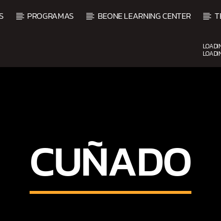
S
PROGRAMAS
BEONE LEARNING CENTER
T
LOADI
LOADI
CURRENT SHOW
VIBRAS TROPICALES
2:00 AM
4:00 AM
CUÑADO