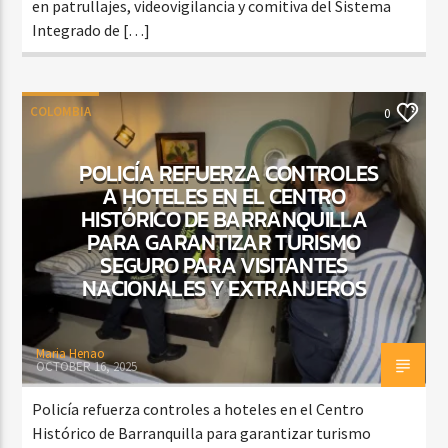
en patrullajes, videovigilancia y comitiva del Sistema
Integrado de […]
COLOMBIA
0
POLICÍA REFUERZA CONTROLES
A HOTELES EN EL CENTRO
HISTÓRICO DE BARRANQUILLA
PARA GARANTIZAR TURISMO
SEGURO PARA VISITANTES
NACIONALES Y EXTRANJEROS
Maria Henao
OCTOBER 16, 2025
Policía refuerza controles a hoteles en el Centro
Histórico de Barranquilla para garantizar turismo