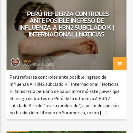
PERÚ REFUERZA CONTROLES
ANTE POSIBLE INGRESO DE
CURRENT SHOW
INFLUENZA A H3N2 SUBCLADO K |
BACHATA PARA EL CAMINO
INTERNACIONAL | NOTICIAS
5:00 PM
7:00 PM
rasco
DECEMBER 12, 2025
Beone Radio
Perú refuerza controles ante posible ingreso de
influenza A H3N2 subclado K | Internacional | Noticias
El Ministerio peruano de Salud informó este jueves que
el riesgo de brotes en Perú de la influenza A H3N2
subclado K es de “leve a moderado”, a pesar de que aún
no ha sido identificado en Suramérica, razón […]