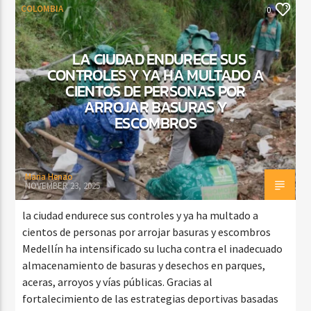
COLOMBIA
0
LA CIUDAD ENDURECE SUS
CONTROLES Y YA HA MULTADO A
CIENTOS DE PERSONAS POR
ARROJAR BASURAS Y
ESCOMBROS
Maria Henao
NOVEMBER 23, 2025
la ciudad endurece sus controles y ya ha multado a
cientos de personas por arrojar basuras y escombros
Medellín ha intensificado su lucha contra el inadecuado
almacenamiento de basuras y desechos en parques,
aceras, arroyos y vías públicas. Gracias al
fortalecimiento de las estrategias deportivas basadas