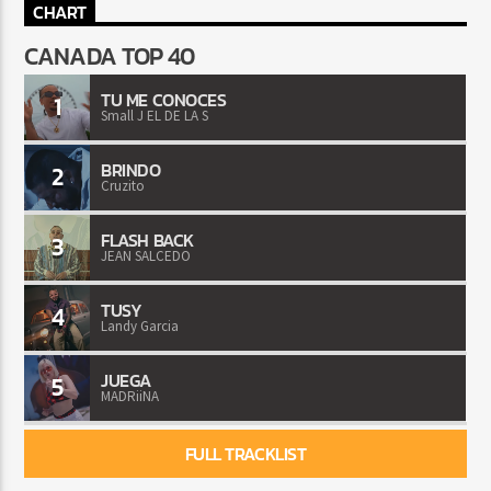
CHART
CANADA TOP 40
TU ME CONOCES
1
Small J EL DE LA S
BRINDO
2
Cruzito
FLASH BACK
3
JEAN SALCEDO
TUSY
4
Landy Garcia
JUEGA
5
MADRiiNA
FULL TRACKLIST