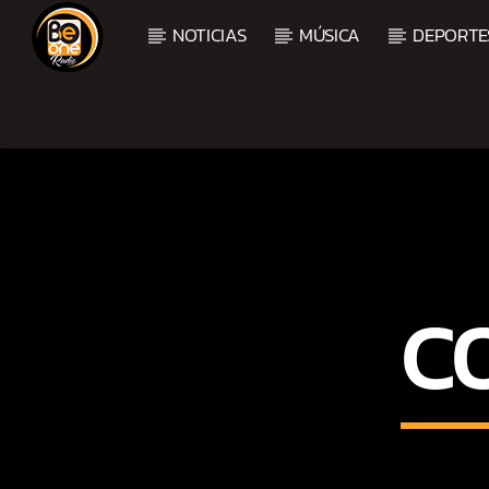
NOTICIAS
MÚSICA
DEPORTE
CURRENT TRACK
TITLE
ARTIST
CURRENT SHOW
C
BALADAS Y VALLENAT
2:00 PM
5:00 PM