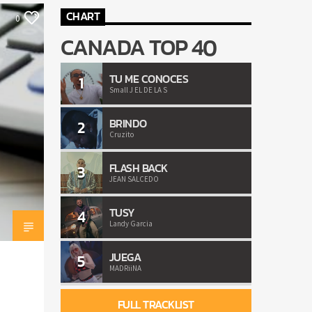
CHART
0
CANADA TOP 40
TU ME CONOCES
1
Small J EL DE LA S
BRINDO
2
Cruzito
FLASH BACK
3
JEAN SALCEDO
TUSY
4
Landy Garcia
JUEGA
5
MADRiiNA
FULL TRACKLIST