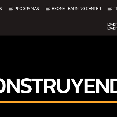
S
PROGRAMAS
BEONE LEARNING CENTER
T
LOADI
LOADI
UPCOMING SHOW
ONSTRUYEN
O
BACHATA PARA EL CAMIN
5:00 PM
7:00 PM