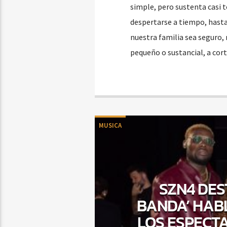
simple, pero sustenta casi 
despertarse a tiempo, hasta 
nuestra familia sea seguro, 
pequeño o sustancial, a cor
MUSICA
SZN4 DE
BANDA’ HAB
LOS ESPECT