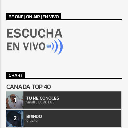
BE ONE | ON AIR | EN VIVO
CHART
CANADA TOP 40
TU ME CONOCES
1
Small J EL DE LA S
BRINDO
2
Cruzito