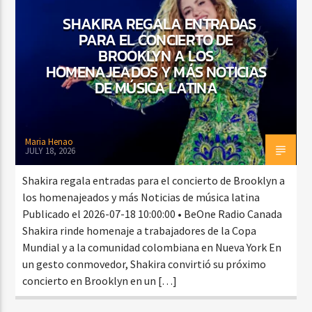
SHAKIRA REGALA ENTRADAS
PARA EL CONCIERTO DE
BROOKLYN A LOS
CURRENT SHOW
HOMENAJEADOS Y MÁS NOTICIAS
MEZCLA TROPICAL Y SALSA
DE MÚSICA LATINA
1:00 PM
3:00 PM
Maria Henao
JULY 18, 2026
Beone Radio
Shakira regala entradas para el concierto de Brooklyn a
los homenajeados y más Noticias de música latina
Publicado el 2026-07-18 10:00:00 • BeOne Radio Canada
Shakira rinde homenaje a trabajadores de la Copa
Mundial y a la comunidad colombiana en Nueva York En
un gesto conmovedor, Shakira convirtió su próximo
concierto en Brooklyn en un […]