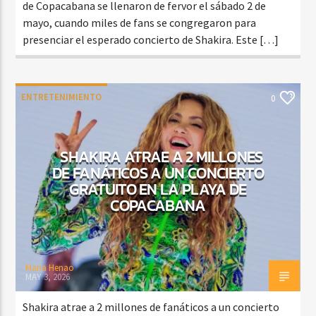
de Copacabana se llenaron de fervor el sábado 2 de
mayo, cuando miles de fans se congregaron para
presenciar el esperado concierto de Shakira. Este […]
ENTRETENIMIENTO
0
SHAKIRA ATRAE A 2 MILLONES
DE FANÁTICOS A UN CONCIERTO
GRATUITO EN LA PLAYA DE
COPACABANA
Maria Henao
MAY 3, 2026
Shakira atrae a 2 millones de fanáticos a un concierto