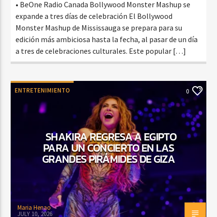
• BeOne Radio Canada Bollywood Monster Mashup se
expande a tres días de celebración El Bollywood
Monster Mashup de Mississauga se prepara para su
edición más ambiciosa hasta la fecha, al pasar de un día
a tres de celebraciones culturales. Este popular […]
ENTRETENIMIENTO
0
SHAKIRA REGRESA A EGIPTO
PARA UN CONCIERTO EN LAS
GRANDES PIRÁMIDES DE GIZA
Maria Henao
JULY 10, 2026