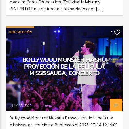
Maestro Cares Foundation, TelevisaUnivision y
PIMIENTO Entertainment, respaldados por […]
INMIGRACIÓN
0
BOLLYWOOD MONSTER MASHUP
PROYECCIÓN DE LA PELÍCULA
MISSISSAUGA, CONCIERTO
JULY 15, 2026
Bollywood Monster Mashup Proyección de la película
Mississauga, concierto Publicado el 2026-07-14 12:19:00