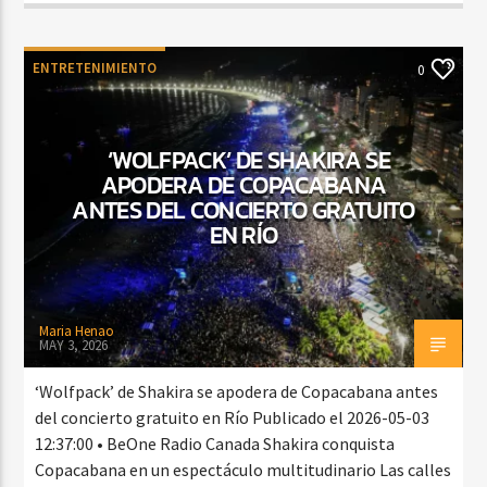
ENTRETENIMIENTO
0
‘WOLFPACK’ DE SHAKIRA SE
APODERA DE COPACABANA
ANTES DEL CONCIERTO GRATUITO
EN RÍO
Maria Henao
MAY 3, 2026
‘Wolfpack’ de Shakira se apodera de Copacabana antes
del concierto gratuito en Río Publicado el 2026-05-03
12:37:00 • BeOne Radio Canada Shakira conquista
Copacabana en un espectáculo multitudinario Las calles