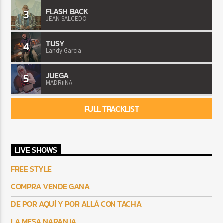
FLASH BACK
3
JEAN SALCEDO
TUSY
4
Landy Garcia
JUEGA
5
MADRiiNA
FULL TRACKLIST
LIVE SHOWS
FREE STYLE
COMPRA VENDE GANA
DE POR AQUÍ Y POR ALLÁ CON TACHA
LA MESA NARANJA