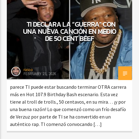
TI DECLARA LA “GUERRA” CON
CURRENT SHOW
UNA NUEVA CANCIÓN EN MEDIO
SALSA MATUTINA
DE 50 CENT BEEF
6:00 AM
9:00 AM
rasco
FEBRUARY 23, 2026
Beone Radio
parece TI puede estar buscando terminar OTRA carrera
más en Hot 107.9 Birthday Bash escenario. Esta vez
tiene al troll de trolls., 50 centavos, en su mira… ¡y por
una buena razón! Lo que comenzó como un frío desafío
de Verzuz por parte de TI se ha convertido en un
auténtico rap. TI comenzó convocando […]