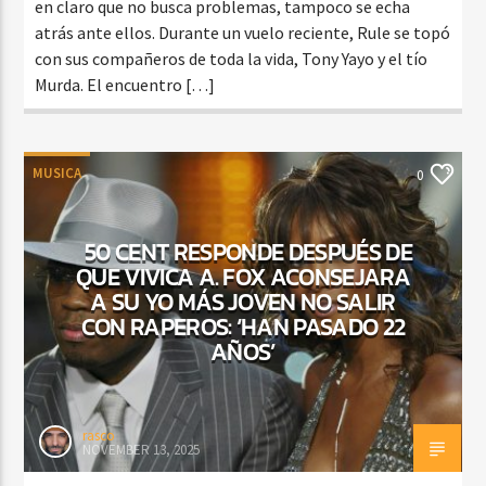
en claro que no busca problemas, tampoco se echa
atrás ante ellos. Durante un vuelo reciente, Rule se topó
con sus compañeros de toda la vida, Tony Yayo y el tío
Murda. El encuentro […]
MUSICA
0
50 CENT RESPONDE DESPUÉS DE
QUE VIVICA A. FOX ACONSEJARA
A SU YO MÁS JOVEN NO SALIR
CON RAPEROS: ‘HAN PASADO 22
AÑOS’
rasco
NOVEMBER 13, 2025