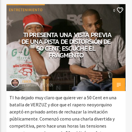
ENTRETENIMIENTO
0
TI PRESENTA UNA VISTA PREVIA
DE UNA PISTA DE DISTORSIÓN DE
50 CENT; ESCUCHE EL
FRAGMENTO
rasco
FEBRUARY 23, 2026
TI ha dejado muy claro que quiere ver a 50 Cent en una
batalla de VERZUZ y dice que el rapero neoyorquino
aceptó en privado antes de rechazar la invitación
públicamente. Comenzó como una charla divertida y
competitiva, pero hace unas horas las tensiones