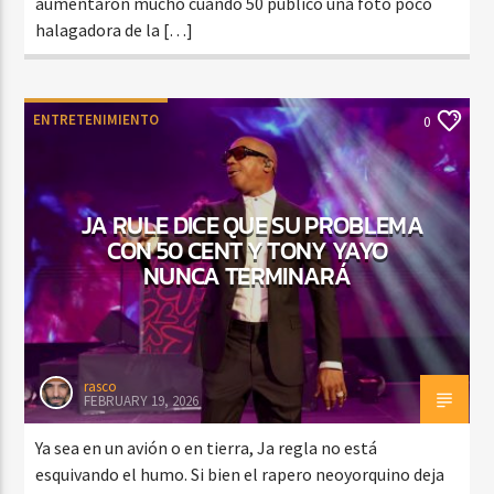
aumentaron mucho cuando 50 publicó una foto poco
halagadora de la […]
ENTRETENIMIENTO
0
JA RULE DICE QUE SU PROBLEMA
CON 50 CENT Y TONY YAYO
NUNCA TERMINARÁ
rasco
FEBRUARY 19, 2026
Ya sea en un avión o en tierra, Ja regla no está
esquivando el humo. Si bien el rapero neoyorquino deja