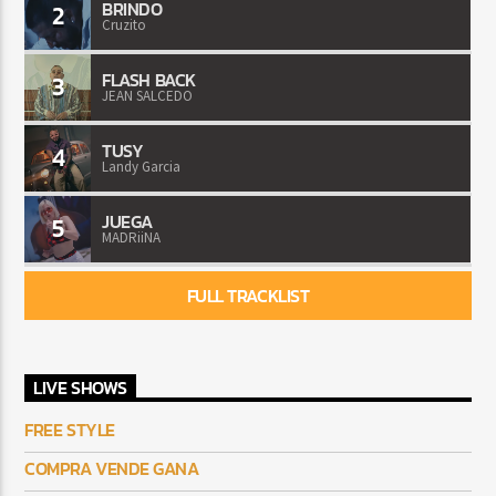
BRINDO
2
Cruzito
FLASH BACK
3
JEAN SALCEDO
TUSY
4
Landy Garcia
JUEGA
5
MADRiiNA
FULL TRACKLIST
LIVE SHOWS
FREE STYLE
COMPRA VENDE GANA