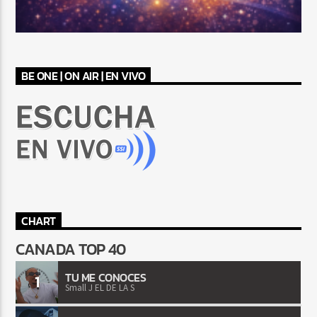
BE ONE | ON AIR | EN VIVO
CHART
CANADA TOP 40
TU ME CONOCES
1
Small J EL DE LA S