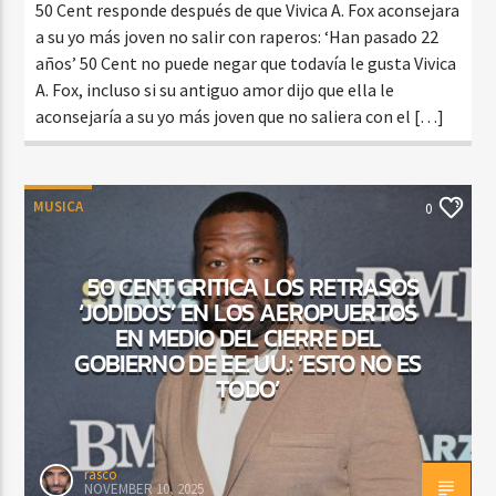
50 Cent responde después de que Vivica A. Fox aconsejara
a su yo más joven no salir con raperos: ‘Han pasado 22
años’ 50 Cent no puede negar que todavía le gusta Vivica
A. Fox, incluso si su antiguo amor dijo que ella le
aconsejaría a su yo más joven que no saliera con el […]
MUSICA
0
50 CENT CRITICA LOS RETRASOS
‘JODIDOS’ EN LOS AEROPUERTOS
EN MEDIO DEL CIERRE DEL
GOBIERNO DE EE. UU.: ‘ESTO NO ES
TODO’
rasco
NOVEMBER 10, 2025