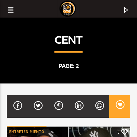
CENT
PAGE: 2
CURRENT TRACK
TITLE
ARTIST
ENTRETENIMIENTO
0