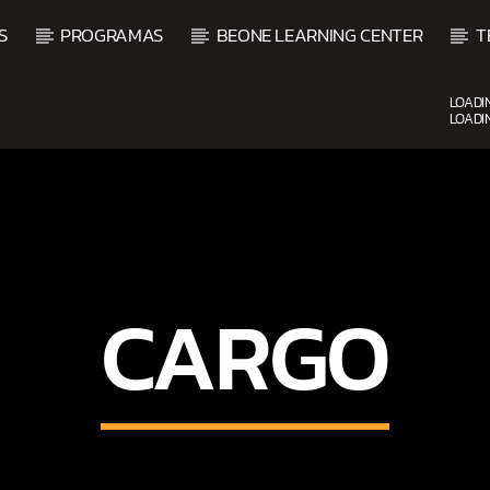
S
PROGRAMAS
BEONE LEARNING CENTER
T
LOADI
LOADI
CURRENT SHOW
UPCOMING SHOW
DJ MIX
VI
12:00 AM
2:00 AM
2:00 
CARGO