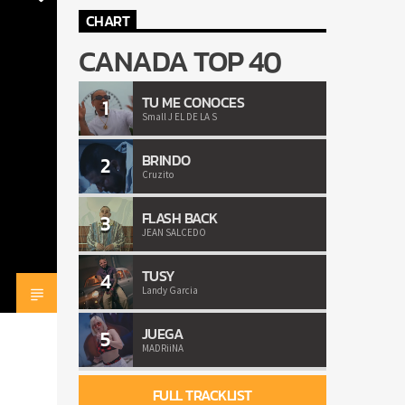
CHART
CANADA TOP 40
TU ME CONOCES
1
Small J EL DE LA S
BRINDO
2
Cruzito
FLASH BACK
3
JEAN SALCEDO
TUSY
4
Landy Garcia
JUEGA
5
MADRiiNA
FULL TRACKLIST