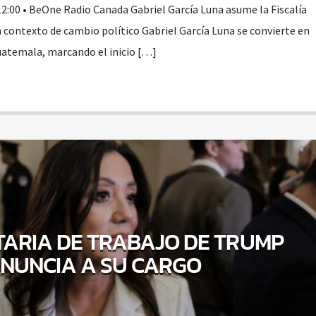
12:00 • BeOne Radio Canada Gabriel García Luna asume la Fiscalía
contexto de cambio político Gabriel García Luna se convierte en
Guatemala, marcando el inicio […]
TARIA DE TRABAJO DE TRUMP
NUNCIA A SU CARGO