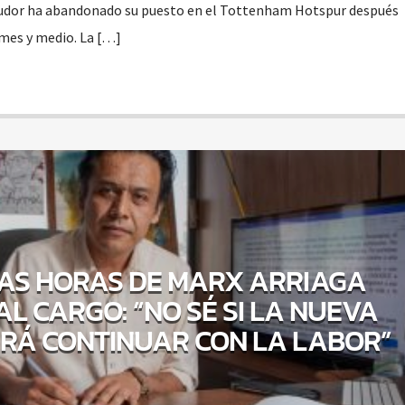
Tudor ha abandonado su puesto en el Tottenham Hotspur después
 mes y medio. La […]
MAS HORAS DE MARX ARRIAGA
L CARGO: “NO SÉ SI LA NUEVA
RÁ CONTINUAR CON LA LABOR”