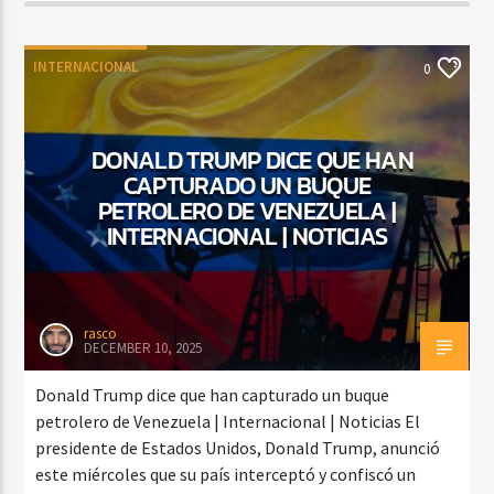
INTERNACIONAL
0
DONALD TRUMP DICE QUE HAN
CAPTURADO UN BUQUE
PETROLERO DE VENEZUELA |
INTERNACIONAL | NOTICIAS
rasco
DECEMBER 10, 2025
Donald Trump dice que han capturado un buque
petrolero de Venezuela | Internacional | Noticias El
presidente de Estados Unidos, Donald Trump, anunció
este miércoles que su país interceptó y confiscó un