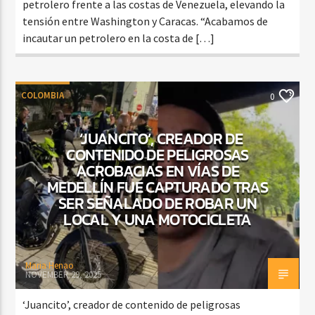
petrolero frente a las costas de Venezuela, elevando la
tensión entre Washington y Caracas. “Acabamos de
incautar un petrolero en la costa de […]
COLOMBIA
0
‘JUANCITO’, CREADOR DE
CONTENIDO DE PELIGROSAS
ACROBACIAS EN VÍAS DE
MEDELLÍN FUE CAPTURADO TRAS
SER SEÑALADO DE ROBAR UN
LOCAL Y UNA MOTOCICLETA
Maria Henao
NOVEMBER 29, 2025
‘Juancito’, creador de contenido de peligrosas