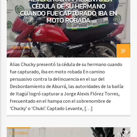
CÉDULA DE SU HERMANO
CUANDO FUE CAPTURADO, IBA EN
MOTO ROBADA
Maria Henao
NOVEMBER 20, 2025
Alias Chucky presentó la cédula de su hermano cuando
fue capturado, iba en moto robada En camino
persuasivo contra la delincuencia en el sur del
Desbordamiento de Aburrá, las autoridades de la bailía
de Itagüí logró capturar a Jorge Alexis Flórez Torres,
frecuentado en el hampa con el sobrenombre de
‘Chucky’ o ‘Chuki’. Captado Levante, […]
COLOMBIA
0