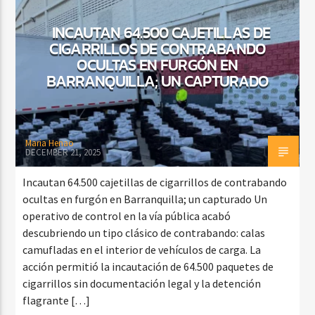
INCAUTAN 64.500 CAJETILLAS DE
CIGARRILLOS DE CONTRABANDO
CURRENT SHOW
OCULTAS EN FURGÓN EN
BALADAS Y VALLENATO
BARRANQUILLA; UN CAPTURADO
3:00 PM
5:00 PM
Maria Henao
DECEMBER 21, 2025
Beone Radio
Incautan 64.500 cajetillas de cigarrillos de contrabando
ocultas en furgón en Barranquilla; un capturado Un
operativo de control en la vía pública acabó
descubriendo un tipo clásico de contrabando: calas
camufladas en el interior de vehículos de carga. La
acción permitió la incautación de 64.500 paquetes de
cigarrillos sin documentación legal y la detención
flagrante […]