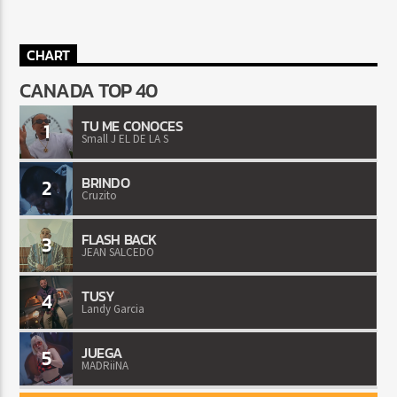
CHART
CANADA TOP 40
TU ME CONOCES
1
Small J EL DE LA S
BRINDO
2
Cruzito
FLASH BACK
3
JEAN SALCEDO
TUSY
4
Landy Garcia
JUEGA
5
MADRiiNA