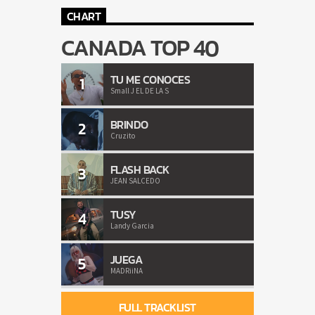
CHART
CANADA TOP 40
TU ME CONOCES
1
Small J EL DE LA S
BRINDO
2
Cruzito
FLASH BACK
3
JEAN SALCEDO
TUSY
4
Landy Garcia
JUEGA
5
MADRiiNA
FULL TRACKLIST