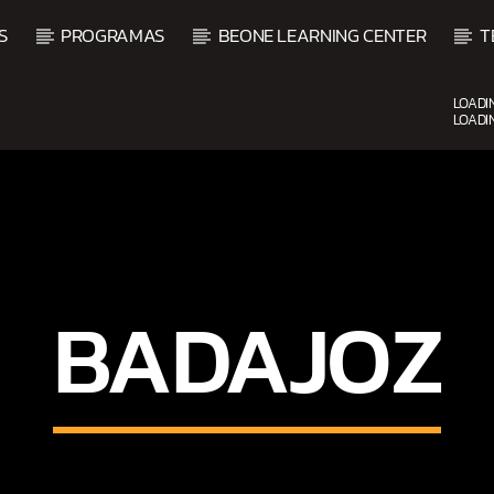
S
PROGRAMAS
BEONE LEARNING CENTER
T
LOADI
LOADI
CURRENT SHOW
FIESTA DJ MIX
9:00 PM
12:00 AM
BADAJOZ