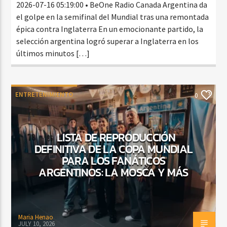
2026-07-16 05:19:00 • BeOne Radio Canada Argentina da
el golpe en la semifinal del Mundial tras una remontada
épica contra Inglaterra En un emocionante partido, la
selección argentina logró superar a Inglaterra en los
últimos minutos […]
ENTRETENIMIENTO
0
LISTA DE REPRODUCCIÓN
DEFINITIVA DE LA COPA MUNDIAL
PARA LOS FANÁTICOS
ARGENTINOS: LA MOSCA Y MÁS
Maria Henao
JULY 10, 2026