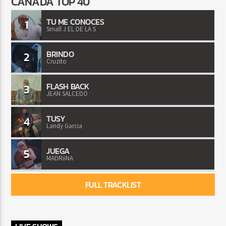
CANADA TOP 40
TU ME CONOCES
1
Small J EL DE LA S
BRINDO
2
Cruzito
FLASH BACK
3
JEAN SALCEDO
TUSY
4
Landy Garcia
JUEGA
5
MADRiiNA
FULL TRACKLIST