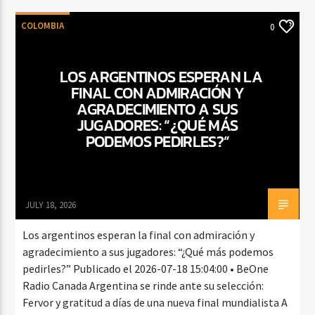
COLOMBIA
0
LOS ARGENTINOS ESPERAN LA
FINAL CON ADMIRACIÓN Y
AGRADECIMIENTO A SUS
JUGADORES: “¿QUÉ MÁS
PODEMOS PEDIRLES?”
JULY 18, 2026
Los argentinos esperan la final con admiración y
agradecimiento a sus jugadores: “¿Qué más podemos
pedirles?” Publicado el 2026-07-18 15:04:00 • BeOne
Radio Canada Argentina se rinde ante su selección:
Fervor y gratitud a días de una nueva final mundialista A