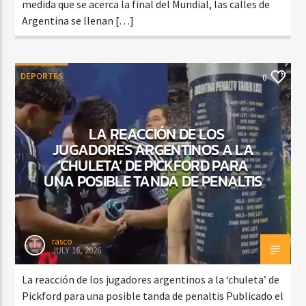
medida que se acerca la final del Mundial, las calles de
Argentina se llenan […]
DEPORTES
0
LA REACCIÓN DE LOS
JUGADORES ARGENTINOS A LA
‘CHULETA’ DE PICKFORD PARA
UNA POSIBLE TANDA DE PENALTIS
rasco
JULY 16, 2026
La reacción de los jugadores argentinos a la ‘chuleta’ de
Pickford para una posible tanda de penaltis Publicado el