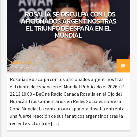
ROSALÍA SE DISCULPA CON LOS
AFICIONADOS ARGENTINOS TRAS
CURRENT SHOW
EL TRIUNFO DE ESPAÑA EN EL
TROPICAL RELAJADO
MUNDIAL
3:00 AM
6:00 AM
Maria Henao
JULY 23, 2026
Beone Radio
Rosalía se disculpa con los aficionados argentinos tras
el triunfo de España en el Mundial Publicado el 2026-07-
22 13:19:00 • BeOne Radio Canada Rosalía en el Ojo del
Huracán Tras Comentarios en Redes Sociales sobre la
Copa Mundial La cantautora española Rosalía enfrenta
una fuerte reacción de sus fanáticos argentinos tras la
reciente victoria de […]