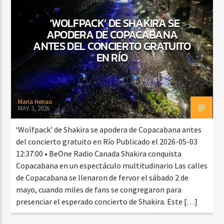
‘WOLFPACK’ DE SHAKIRA SE
APODERA DE COPACABANA
CURRENT SHOW
ANTES DEL CONCIERTO GRATUITO
ESPECIAL DE VALLENATO
EN RÍO
3:00 PM
6:00 PM
Maria Henao
MAY 3, 2026
Beone Radio
‘Wolfpack’ de Shakira se apodera de Copacabana antes
del concierto gratuito en Río Publicado el 2026-05-03
12:37:00 • BeOne Radio Canada Shakira conquista
Copacabana en un espectáculo multitudinario Las calles
de Copacabana se llenaron de fervor el sábado 2 de
mayo, cuando miles de fans se congregaron para
presenciar el esperado concierto de Shakira. Este […]