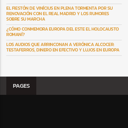
EL FIESTÓN DE VINÍCIUS EN PLENA TORMENTA POR SU
RENOVACIÓN CON EL REAL MADRID Y LOS RUMORES
SOBRE SU MARCHA
¿CÓMO CONMEMORA EUROPA DEL ESTE EL HOLOCAUSTO
ROMANÍ?
LOS AUDIOS QUE ARRINCONAN A VERÓNICA ALCOCER:
TESTAFERROS, DINERO EN EFECTIVO Y LUJOS EN EUROPA
PAGES