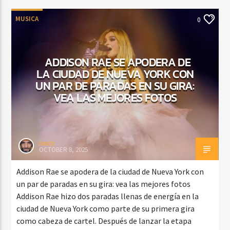
MUSICA
0
ADDISON RAE SE APODERA DE
LA CIUDAD DE NUEVA YORK CON
UN PAR DE PARADAS EN SU GIRA:
VEA LAS MEJORES FOTOS
rasco
OCTOBER 8, 2025
Addison Rae se apodera de la ciudad de Nueva York con
un par de paradas en su gira: vea las mejores fotos
Addison Rae hizo dos paradas llenas de energía en la
ciudad de Nueva York como parte de su primera gira
como cabeza de cartel. Después de lanzar la etapa