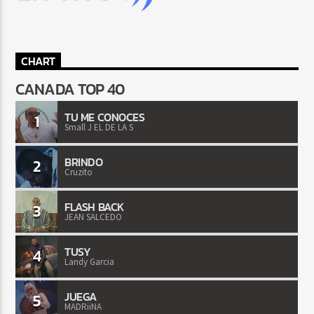
CHART
CANADA TOP 40
TU ME CONOCES
1
Small J EL DE LA S
BRINDO
2
Cruzito
FLASH BACK
3
JEAN SALCEDO
TUSY
4
Landy Garcia
JUEGA
5
MADRiiNA