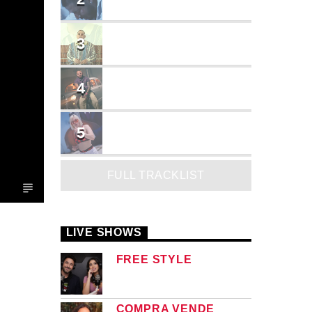
Cruzito
FLASH BACK
3
JEAN SALCEDO
TUSY
4
Landy Garcia
JUEGA
5
MADRiiNA
FULL TRACKLIST
LIVE SHOWS
FREE STYLE
COMPRA VENDE