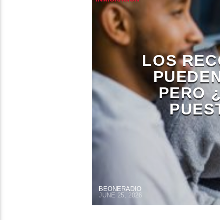
LOS REC
PUEDEN
PERO 
PUES
BEONERADIO
JUNE 25, 2026