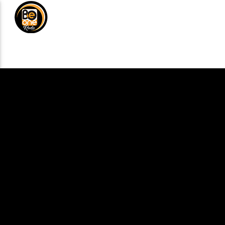
NOTICIAS
MÚSICA
DE
ANÚNCIATE
CURRENT TRACK
TITLE
ARTIST
CURRENT SHOW
BALADAS Y VALL
3:00 PM
5:00 PM