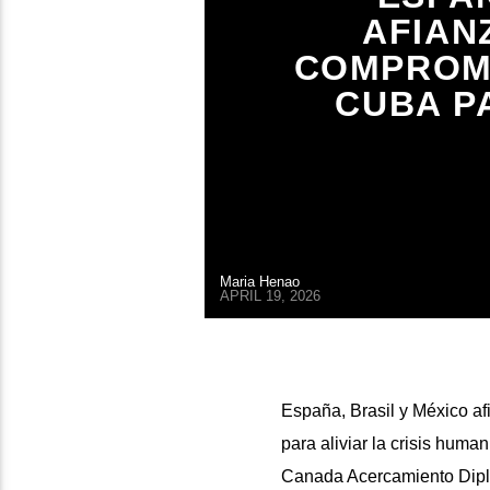
AFIAN
COMPROME
CUBA PA
Maria Henao
APRIL 19, 2026
España, Brasil y México a
para aliviar la crisis hum
Canada Acercamiento Diplo