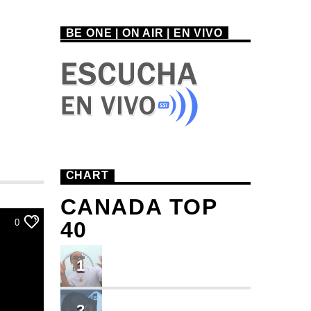
BE ONE | ON AIR | EN VIVO
CHART
CANADA TOP
40
0
TU ME CONOCES
1
Small J EL DE LA S
BRINDO
2