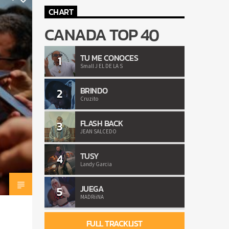
CHART
CANADA TOP 40
TU ME CONOCES
1
Small J EL DE LA S
BRINDO
2
Cruzito
FLASH BACK
3
JEAN SALCEDO
TUSY
4
Landy Garcia
JUEGA
5
MADRiiNA
FULL TRACKLIST