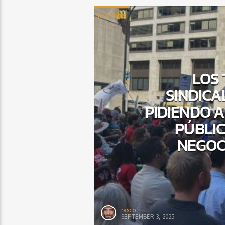
NOTICIAS
LOS
SINDICA
PIDIENDO 
PÚBLI
NEGOC
rasco
SEPTEMBER 3, 2025