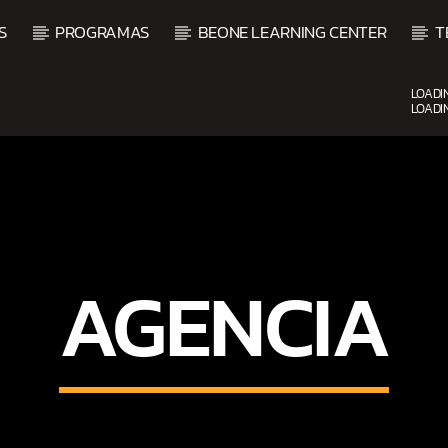
S
PROGRAMAS
BEONE LEARNING CENTER
T
LOADI
LOADI
CURRENT SHOW
BACHATA Y VALLENATO
9:00 AM
11:00 AM
AGENCIA