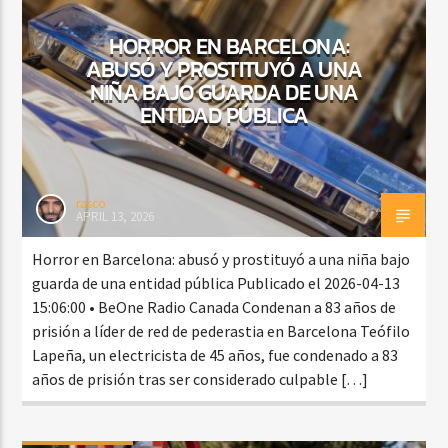
HORROR EN BARCELONA:
ABUSÓ Y PROSTITUYÓ A UNA
CURRENT SHOW
NIÑA BAJO GUARDA DE UNA
FIESTA DJ MIX
ENTIDAD PÚBLICA
9:00 PM
12:00 AM
rasco
APRIL 13, 2026
Beone Radio
Horror en Barcelona: abusó y prostituyó a una niña bajo
guarda de una entidad pública Publicado el 2026-04-13
15:06:00 • BeOne Radio Canada Condenan a 83 años de
prisión a líder de red de pederastia en Barcelona Teófilo
Lapeña, un electricista de 45 años, fue condenado a 83
años de prisión tras ser considerado culpable […]