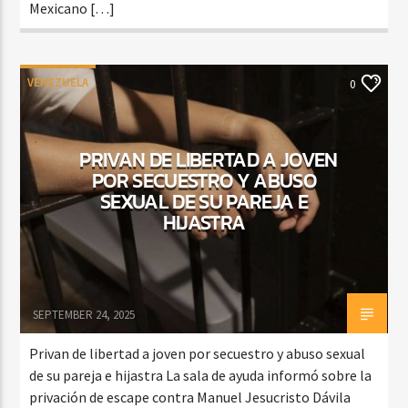
Mexicano […]
VENEZUELA
0
PRIVAN DE LIBERTAD A JOVEN
POR SECUESTRO Y ABUSO
SEXUAL DE SU PAREJA E
HIJASTRA
SEPTEMBER 24, 2025
Privan de libertad a joven por secuestro y abuso sexual
de su pareja e hijastra La sala de ayuda informó sobre la
privación de escape contra Manuel Jesucristo Dávila