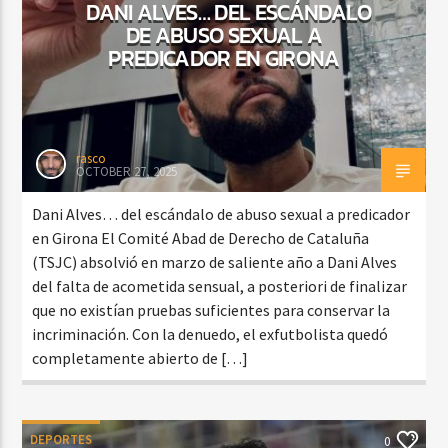
DANI ALVES… DEL ESCÁNDALO
DE ABUSO SEXUAL A
PREDICADOR EN GIRONA
rasco
OCTOBER 27, 2025
Dani Alves… del escándalo de abuso sexual a predicador
en Girona El Comité Abad de Derecho de Cataluña
(TSJC) absolvió en marzo de saliente año a Dani Alves
del falta de acometida sensual, a posteriori de finalizar
que no existían pruebas suficientes para conservar la
incriminación. Con la denuedo, el exfutbolista quedó
completamente abierto de […]
DEPORTES
0