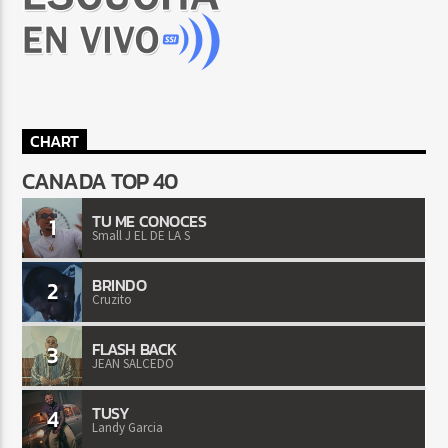
CHART
CANADA TOP 40
TU ME CONOCES
1
Small J EL DE LA S
BRINDO
2
Cruzito
FLASH BACK
3
JEAN SALCEDO
TUSY
4
Landy Garcia