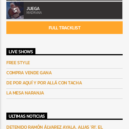
JUEGA
5
MADRiiNA
FULL TRACKLIST
LIVE SHOWS
FREE STYLE
COMPRA VENDE GANA
DE POR AQUÍ Y POR ALLÁ CON TACHA
LA MESA NARANJA
ULTIMAS NOTICIAS
DETENIDO RAMÓN ÁLVAREZ AYALA, ALIAS ‘R1′, EL