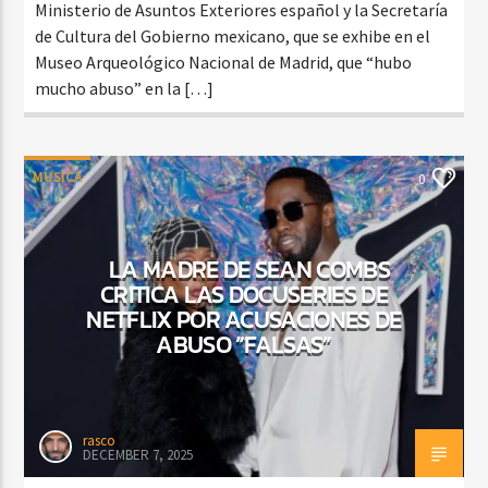
Ministerio de Asuntos Exteriores español y la Secretaría
de Cultura del Gobierno mexicano, que se exhibe en el
Museo Arqueológico Nacional de Madrid, que “hubo
mucho abuso” en la […]
MUSICA
0
LA MADRE DE SEAN COMBS
CRITICA LAS DOCUSERIES DE
NETFLIX POR ACUSACIONES DE
ABUSO “FALSAS”
rasco
DECEMBER 7, 2025