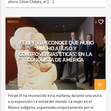
ahora. César Chávez, el […]
MÉXICO
0
FELIPE VI RECONOCE QUE HUBO
“MUCHO ABUSO Y
CONTROVERSIAS ÉTICAS” EN LA
CONQUISTA DE AMÉRICA
Maria Henao
MARCH 16, 2026
Felipe VI ha reconocido esta mañana, durante una visita
a la exposición La mitad del mundo. La mujer en el
México indígena, organizada conjuntamente por el