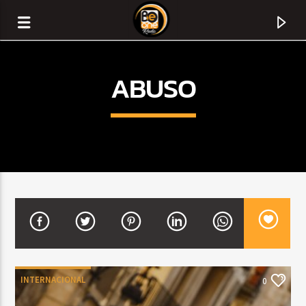
ABUSO
CURRENT TRACK
TITLE
INTERNACIONAL
0
ARTIST