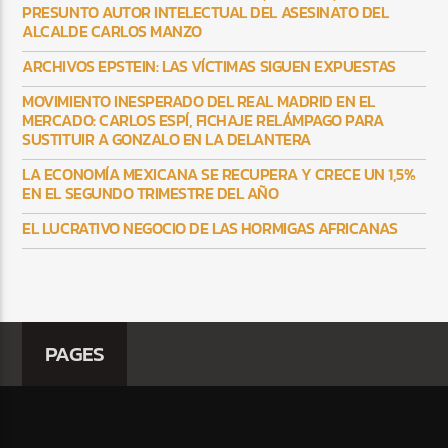
PRESUNTO AUTOR INTELECTUAL DEL ASESINATO DEL
ALCALDE CARLOS MANZO
ARCHIVOS EPSTEIN: LAS VÍCTIMAS SIGUEN EXPUESTAS
MOVIMIENTO INESPERADO DEL REAL MADRID EN EL
MERCADO: CARLOS ESPÍ, FICHAJE RELÁMPAGO PARA
SUSTITUIR A GONZALO EN LA DELANTERA
LA ECONOMÍA MEXICANA SE RECUPERA Y CRECE UN 1,5%
EN EL SEGUNDO TRIMESTRE DEL AÑO
EL LUCRATIVO NEGOCIO DE LAS HORMIGAS AFRICANAS
PAGES