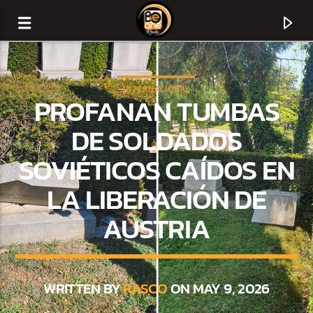
INTERNACIONAL
PROFANAN TUMBAS
DE SOLDADOS
SOVIÉTICOS CAÍDOS EN
LA LIBERACIÓN DE
AUSTRIA
CURRENT TRACK
TITLE
WRITTEN BY
RASCO
ON MAY 9, 2026
ARTIST