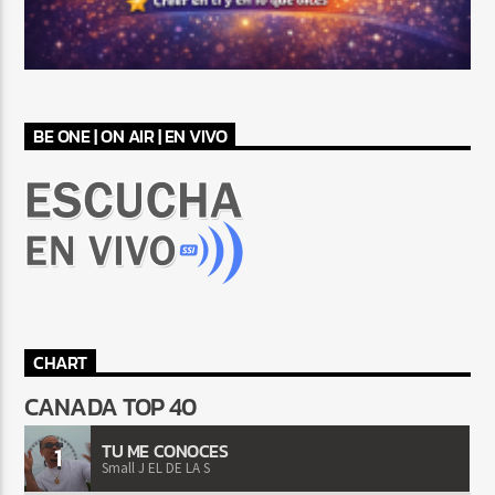
BE ONE | ON AIR | EN VIVO
CHART
CANADA TOP 40
TU ME CONOCES
1
Small J EL DE LA S