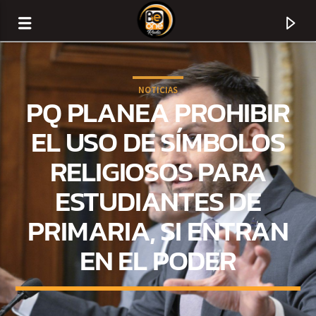
NOTICIAS
PQ PLANEA PROHIBIR
EL USO DE SÍMBOLOS
RELIGIOSOS PARA
ESTUDIANTES DE
PRIMARIA, SI ENTRAN
EN EL PODER
CURRENT TRACK
TITLE
ARTIST