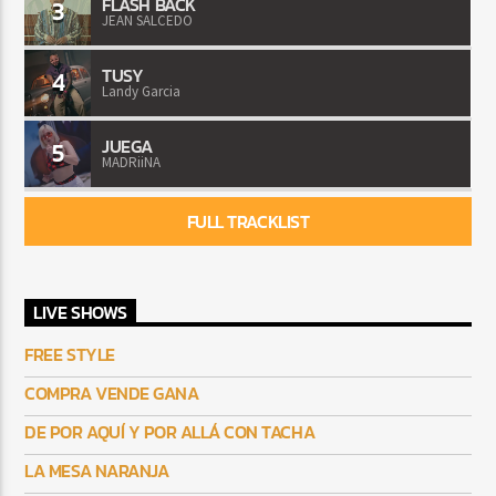
FLASH BACK
3
JEAN SALCEDO
TUSY
4
Landy Garcia
JUEGA
5
MADRiiNA
FULL TRACKLIST
LIVE SHOWS
FREE STYLE
COMPRA VENDE GANA
DE POR AQUÍ Y POR ALLÁ CON TACHA
LA MESA NARANJA