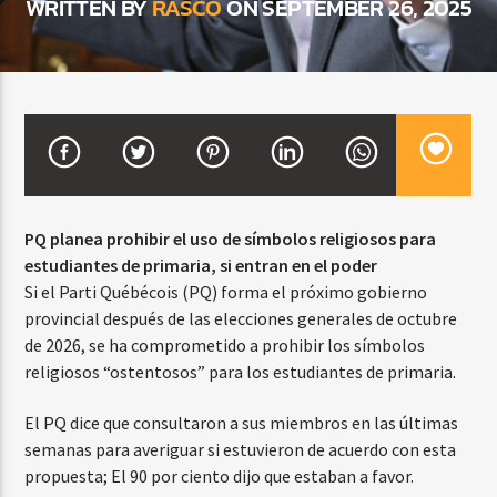
WRITTEN BY
RASCO
ON SEPTEMBER 26, 2025
CURRENT SHOW
BACHATA PARA EL CAMINO
5:00 PM
7:00 PM
PQ planea prohibir el uso de símbolos religiosos para
estudiantes de primaria, si entran en el poder
Beone Radio
Si el Parti Québécois (PQ) forma el próximo gobierno
provincial después de las elecciones generales de octubre
de 2026, se ha comprometido a prohibir los símbolos
religiosos “ostentosos” para los estudiantes de primaria.
El PQ dice que consultaron a sus miembros en las últimas
semanas para averiguar si estuvieron de acuerdo con esta
propuesta; El 90 por ciento dijo que estaban a favor.