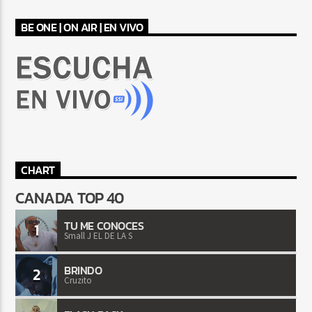
BE ONE | ON AIR | EN VIVO
CHART
CANADA TOP 40
TU ME CONOCES
1
Small J EL DE LA S
BRINDO
2
Cruzito