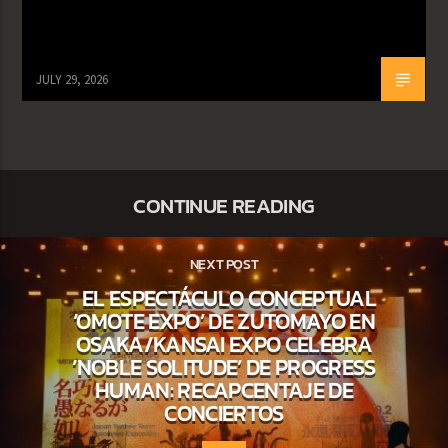
JULY 29, 2026
CONTINUE READING
NEXT POST
EL ESPECTÁCULO CONCEPTUAL
‘OMOTE EXPO’ DE ZUTOMAYO EN
OSAKA/KANSAI EXPO CELEBRA
‘NOBLE SOLITUDE’ DE PROGRESS
HUMAN: RECAPCENTAJE DE
CONCIERTOS