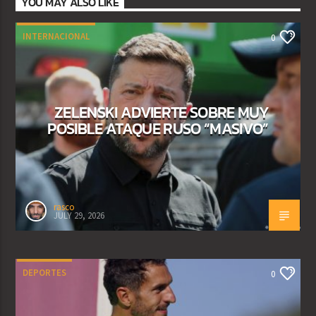
YOU MAY ALSO LIKE
INTERNACIONAL
0
ZELENSKI ADVIERTE SOBRE MUY
POSIBLE ATAQUE RUSO “MASIVO”
rasco
JULY 29, 2026
DEPORTES
0