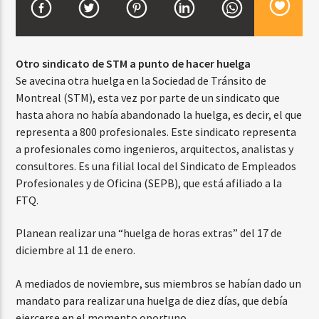
CURRENT SHOW
Otro sindicato de STM a punto de hacer huelga
BALADAS ROMÁNTICAS
Se avecina otra huelga en la Sociedad de Tránsito de
4:00 AM
6:00 AM
Montreal (STM), esta vez por parte de un sindicato que
hasta ahora no había abandonado la huelga, es decir, el que
representa a 800 profesionales. Este sindicato representa
a profesionales como ingenieros, arquitectos, analistas y
consultores. Es una filial local del Sindicato de Empleados
Beone Radio
Profesionales y de Oficina (SEPB), que está afiliado a la
FTQ.
Planean realizar una “huelga de horas extras” del 17 de
diciembre al 11 de enero.
A mediados de noviembre, sus miembros se habían dado un
mandato para realizar una huelga de diez días, que debía
ejercerse en el momento oportuno.