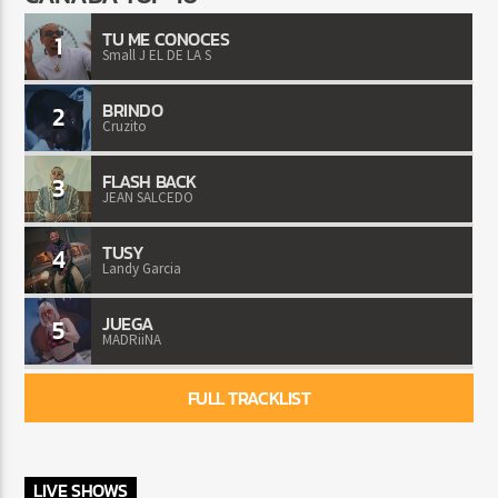
TU ME CONOCES
1
Small J EL DE LA S
BRINDO
2
Cruzito
FLASH BACK
3
JEAN SALCEDO
TUSY
4
Landy Garcia
JUEGA
5
MADRiiNA
FULL TRACKLIST
LIVE SHOWS