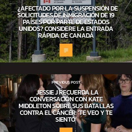
¿AFECTADO POR LA SUSPENSIÓN DE
SOLICITUDES DE INMIGRACIÓN DE 19
PAÍSES POR PARTE DE ESTADOS
UNIDOS? CONSIDERE LA ENTRADA
RÁPIDA DE CANADÁ
PREVIOUS POST
JESSIE J RECUERDA LA
CONVERSACIÓN CON KATE
MIDDLETON SOBRE SUS BATALLAS
CONTRA EL CÁNCER: ‘TE VEO Y TE
SIENTO’