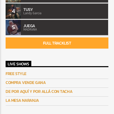
TUSY
4
Landy Garcia
JUEGA
5
MADRiiNA
FULL TRACKLIST
LIVE SHOWS
FREE STYLE
COMPRA VENDE GANA
DE POR AQUÍ Y POR ALLÁ CON TACHA
LA MESA NARANJA