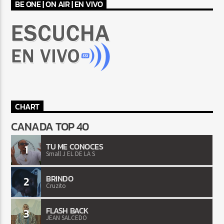
BE ONE | ON AIR | EN VIVO
CHART
CANADA TOP 40
TU ME CONOCES
1
Small J EL DE LA S
BRINDO
2
Cruzito
FLASH BACK
3
JEAN SALCEDO