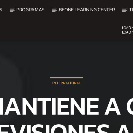
S
PROGRAMAS
BEONE LEARNING CENTER
T
LOADI
LOADI
CURRENT SHOW
VIBRAS TROPICALES
2:00 AM
4:00 AM
INTERNACIONAL
MANTIENE A 
EVISIONES 