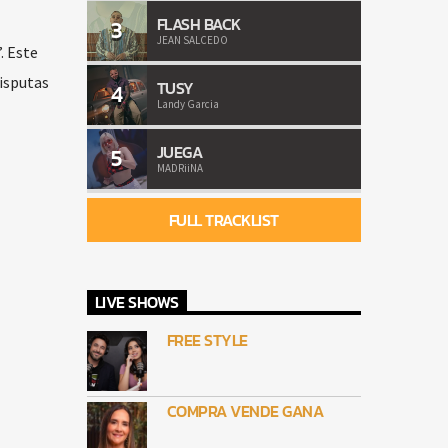
FLASH BACK
3
JEAN SALCEDO
. Este
disputas
TUSY
4
Landy Garcia
JUEGA
5
MADRiiNA
FULL TRACKLIST
LIVE SHOWS
FREE STYLE
COMPRA VENDE GANA