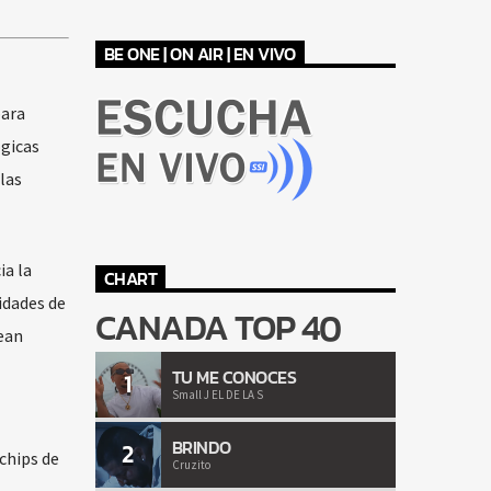
BE ONE | ON AIR | EN VIVO
para
gicas
las
ia la
CHART
idades de
CANADA TOP 40
ean
TU ME CONOCES
1
Small J EL DE LA S
BRINDO
2
chips de
Cruzito