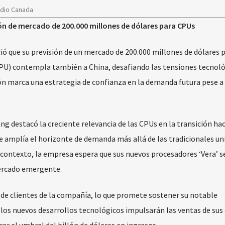
adio Canada
ión de mercado de 200.000 millones de dólares para CPUs
ió que su previsión de un mercado de 200.000 millones de dólares 
PU) contempla también a China, desafiando las tensiones tecnoló
n marca una estrategia de confianza en la demanda futura pese a 
g destacó la creciente relevancia de las CPUs en la transición hac
ue amplía el horizonte de demanda más allá de las tradicionales un
contexto, la empresa espera que sus nuevos procesadores ‘Vera’ s
ercado emergente.
de clientes de la compañía, lo que promete sostener su notable
e los nuevos desarrollos tecnológicos impulsarán las ventas de sus 
rar el umbral del billón de dólares en ingresos.