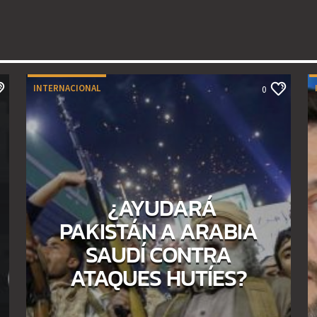
INTERNACIONAL
0
¿AYUDARÁ
PAKISTÁN A ARABIA
SAUDÍ CONTRA
ATAQUES HUTÍES?