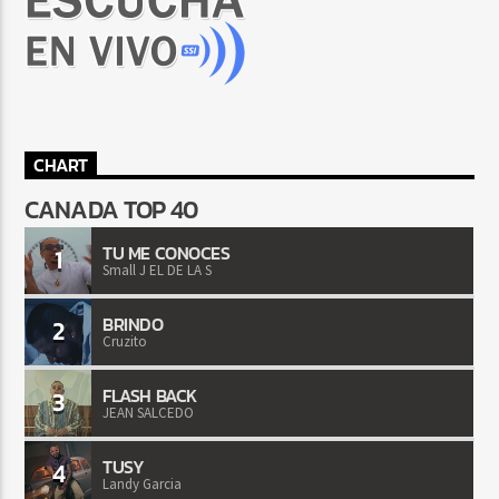
CHART
CANADA TOP 40
TU ME CONOCES
1
Small J EL DE LA S
BRINDO
2
Cruzito
FLASH BACK
3
JEAN SALCEDO
TUSY
4
Landy Garcia