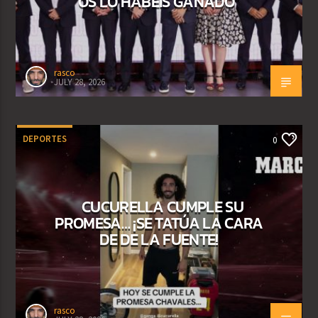
OS LO HABÉIS GANADO”
rasco
JULY 28, 2026
DEPORTES
0
CUCURELLA CUMPLE SU
PROMESA… ¡SE TATÚA LA CARA
DE DE LA FUENTE!
rasco