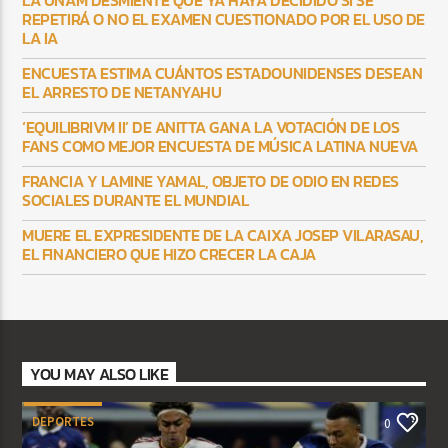
REPETIRÁ O NO EL EXAMEN CUESTIONADO POR EL USO DE
LA IA
ENCUESTA ESTIMA CUÁNTOS ESTADOUNIDENSES DESEAN
EL ARRESTO DE NETANYAHU
‘EQUILIBRIVM II’ DE ANITTA GANA LA VOTACIÓN DE LOS
FANS COMO MEJOR ENCUESTA DE MÚSICA LATINA NUEVA
FRANCIA Y LAMINE YAMAL, OBJETO DE ODIO EN REDES
SOCIALES DURANTE EL MUNDIAL
MUERE EL EXPRESIDENTE DE LA CAIXA JOSEP VILARASAU,
EL FINANCIERO QUE HIZO CRECER LA CAJA
YOU MAY ALSO LIKE
DEPORTES
0