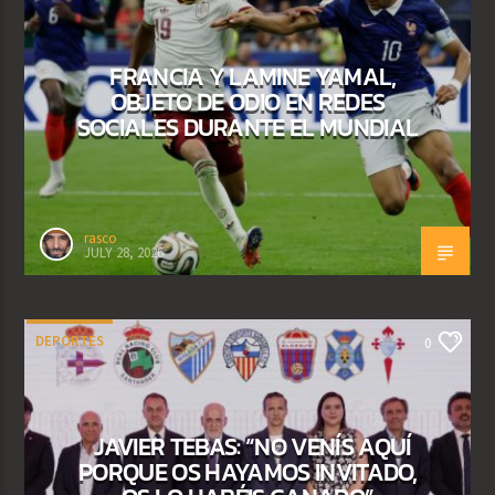
FRANCIA Y LAMINE YAMAL,
OBJETO DE ODIO EN REDES
SOCIALES DURANTE EL MUNDIAL
rasco
JULY 28, 2026
DEPORTES
0
JAVIER TEBAS: “NO VENÍS AQUÍ
PORQUE OS HAYAMOS INVITADO,