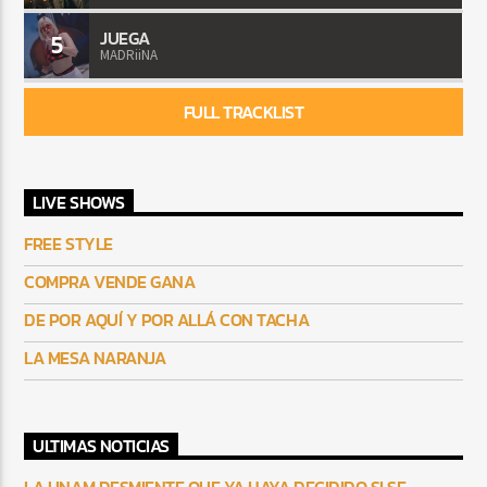
JUEGA
5
MADRiiNA
FULL TRACKLIST
LIVE SHOWS
FREE STYLE
COMPRA VENDE GANA
DE POR AQUÍ Y POR ALLÁ CON TACHA
LA MESA NARANJA
ULTIMAS NOTICIAS
LA UNAM DESMIENTE QUE YA HAYA DECIDIDO SI SE