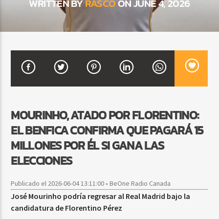
WRITTEN BY
RASCO
ON JUNE 4, 2026
CURRENT SHOW
FIESTA DJ MIX
9:00 PM
12:00 AM
MOURINHO, ATADO POR FLORENTINO:
Beone Radio
EL BENFICA CONFIRMA QUE PAGARÁ 15
MILLONES POR ÉL SI GANA LAS
ELECCIONES
Publicado el 2026-06-04 13:11:00 • BeOne Radio Canada
José Mourinho podría regresar al Real Madrid bajo la
candidatura de Florentino Pérez