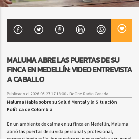
CURRENT SHOW
FREE STYLE
7:00 PM
9:00 PM
MALUMA ABRE LAS PUERTAS DE SU
FINCA EN MEDELLÍN: VIDEO ENTREVISTA
Beone Radio
A CABALLO
Publicado el 2026-05-27 17:18:00 • BeOne Radio Canada
Maluma Habla sobre su Salud Mental y la Situación
Política de Colombia
En un ambiente de calma en su finca en Medellín, Maluma
abrió las puertas de su vida personal y profesional,
compartiendo reflexiones sobre su nueva música y su papel