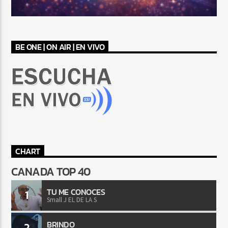
BE ONE | ON AIR | EN VIVO
CHART
CANADA TOP 40
TU ME CONOCES
1
Small J EL DE LA S
BRINDO
2