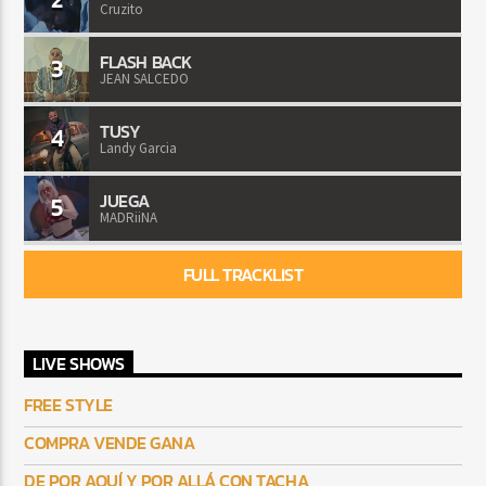
Cruzito
FLASH BACK
3
JEAN SALCEDO
TUSY
4
Landy Garcia
JUEGA
5
MADRiiNA
FULL TRACKLIST
LIVE SHOWS
FREE STYLE
COMPRA VENDE GANA
DE POR AQUÍ Y POR ALLÁ CON TACHA