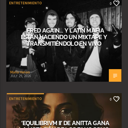
ENTRETENIMIENTO
0
FRED AGAIN… Y LATIN MAFIA
ESTÁN HACIENDO UN MIXTAPE Y
TRANSMITIÉNDOLO EN VIVO
Maria Henao
JULY 29, 2026
ENTRETENIMIENTO
0
‘EQUILIBRIVM II’ DE ANITTA GANA