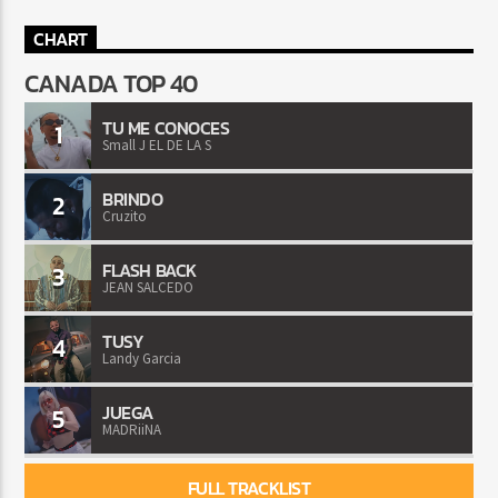
CHART
CANADA TOP 40
TU ME CONOCES
1
Small J EL DE LA S
BRINDO
2
Cruzito
FLASH BACK
3
JEAN SALCEDO
TUSY
4
Landy Garcia
JUEGA
5
MADRiiNA
FULL TRACKLIST