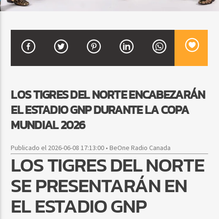
CURRENT SHOW
VIBRAS TROPICALES
2:00 AM
4:00 AM
LOS TIGRES DEL NORTE ENCABEZARÁN
EL ESTADIO GNP DURANTE LA COPA
Beone Radio
MUNDIAL 2026
Publicado el 2026-06-08 17:13:00 • BeOne Radio Canada
LOS TIGRES DEL NORTE
SE PRESENTARÁN EN
EL ESTADIO GNP