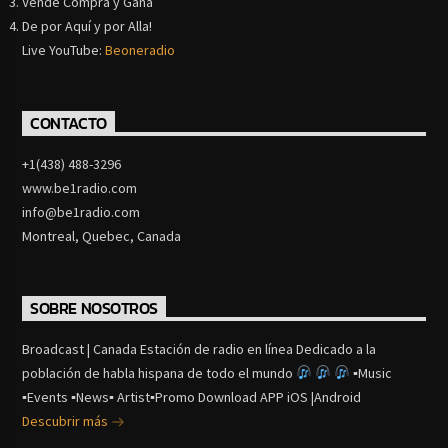
Vende Compra y Gana
De por Aquí y por Alla!
Live YouTube:
Beoneradio
CONTACTO
+1(438) 488-3296
www.be1radio.com
info@be1radio.com
Montreal, Quebec, Canada
SOBRE NOSOTROS
Broadcast | Canada Estación de radio en línea Dedicado a la
población de habla hispana de todo el mundo
▪Music
▪Events ▪News▪ Artist▪Promo Download APP iOS |Android
Descubrir más