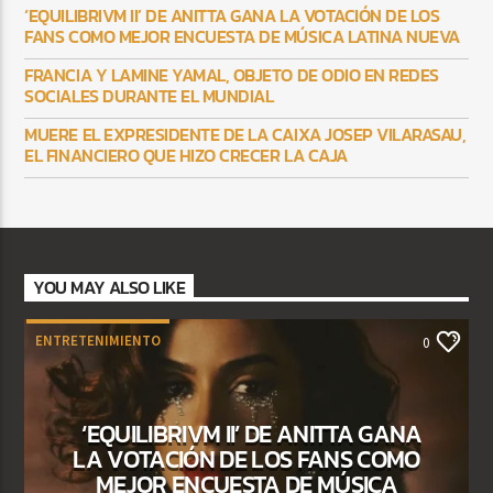
‘EQUILIBRIVM II’ DE ANITTA GANA LA VOTACIÓN DE LOS
FANS COMO MEJOR ENCUESTA DE MÚSICA LATINA NUEVA
FRANCIA Y LAMINE YAMAL, OBJETO DE ODIO EN REDES
SOCIALES DURANTE EL MUNDIAL
MUERE EL EXPRESIDENTE DE LA CAIXA JOSEP VILARASAU,
EL FINANCIERO QUE HIZO CRECER LA CAJA
YOU MAY ALSO LIKE
ENTRETENIMIENTO
0
‘EQUILIBRIVM II’ DE ANITTA GANA
LA VOTACIÓN DE LOS FANS COMO
MEJOR ENCUESTA DE MÚSICA