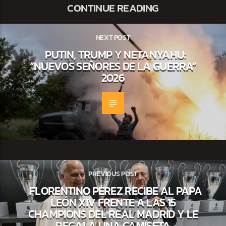
CONTINUE READING
NEXT POST
PUTIN, TRUMP Y NETANYAHU:
“NUEVOS SEÑORES DE LA GUERRA”
2026
PREVIOUS POST
FLORENTINO PÉREZ RECIBE AL PAPA
LEÓN XIV FRENTE A LAS 15
CHAMPIONS DEL REAL MADRID Y LE
REGALA UNA CAMISETA