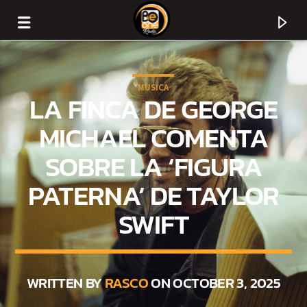
MUSICA
LA FINCA DE GEORGE
MICHAEL COMENTA
SOBRE LA ‘FIGURA
PATERNA’ DE TAYLOR
SWIFT
CURRENT TRACK
TITLE
WRITTEN BY
RASCO
ON OCTOBER 3, 2025
ARTIST