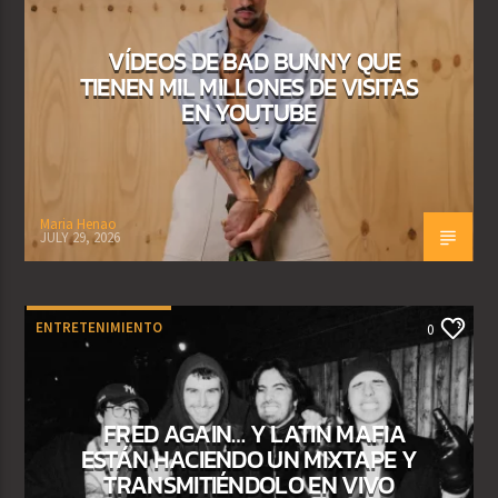
VÍDEOS DE BAD BUNNY QUE
TIENEN MIL MILLONES DE VISITAS
EN YOUTUBE
Maria Henao
JULY 29, 2026
ENTRETENIMIENTO
0
FRED AGAIN… Y LATIN MAFIA
ESTÁN HACIENDO UN MIXTAPE Y
TRANSMITIÉNDOLO EN VIVO