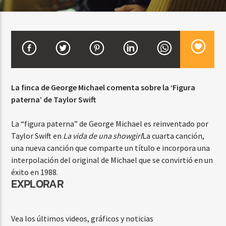
CURRENT SHOW
TROPICAL RELAJADO
3:00 AM
6:00 AM
La finca de George Michael comenta sobre la ‘Figura
paterna’ de Taylor Swift
La “figura paterna” de George Michael es reinventado por
Beone Radio
Taylor Swift en
La vida de una showgirl
La cuarta canción,
una nueva canción que comparte un título e incorpora una
interpolación del original de Michael que se convirtió en un
éxito en 1988.
EXPLORAR
Vea los últimos videos, gráficos y noticias