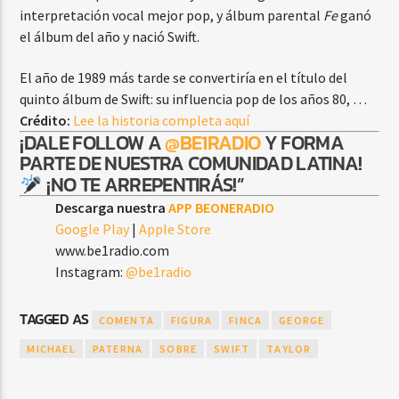
interpretación vocal mejor pop, y álbum parental
Fe
ganó
el álbum del año y nació Swift.
El año de 1989 más tarde se convertiría en el título del
quinto álbum de Swift: su influencia pop de los años 80, …
Crédito:
Lee la historia completa aquí
¡DALE FOLLOW A
@BE1RADIO
Y FORMA
PARTE DE NUESTRA COMUNIDAD LATINA!
¡NO TE ARREPENTIRÁS!”
Descarga nuestra
APP BEONERADIO
Google Play
|
Apple Store
www.be1radio.com
Instagram:
@be1radio
TAGGED AS
COMENTA
FIGURA
FINCA
GEORGE
MICHAEL
PATERNA
SOBRE
SWIFT
TAYLOR