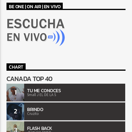
BE ONE | ON AIR | EN VIVO
CHART
CANADA TOP 40
TU ME CONOCES
1
Small J EL DE LA S
BRINDO
2
Cruzito
FLASH BACK
3