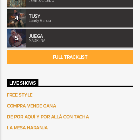
JEAN SALCEDO
TUSY
4
Landy Garcia
JUEGA
5
MADRiiNA
FULL TRACKLIST
LIVE SHOWS
FREE STYLE
COMPRA VENDE GANA
DE POR AQUÍ Y POR ALLÁ CON TACHA
LA MESA NARANJA