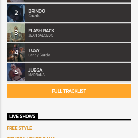
BRINDO
2
Cruzito
FLASH BACK
3
JEAN SALCEDO
TUSY
4
Landy Garcia
JUEGA
5
MADRiiNA
FULL TRACKLIST
LIVE SHOWS
FREE STYLE