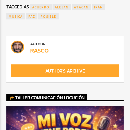
TAGGED AS
ACUERDO
ALEJAN
ATACAN
IRÁN
MUSICA
PAZ
POSIBLE
AUTHOR
RASCO
AUTHOR'S ARCHIVE
TALLER COMUNICACIÓN LOCUCIÓN