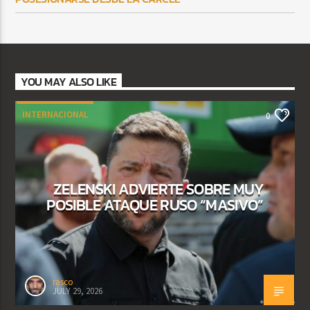
YOU MAY ALSO LIKE
INTERNACIONAL
0
ZELENSKI ADVIERTE SOBRE MUY
POSIBLE ATAQUE RUSO “MASIVO”
rasco
JULY 29, 2026