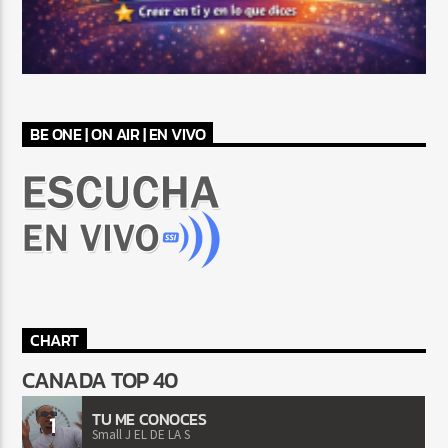
BE ONE | ON AIR | EN VIVO
CHART
CANADA TOP 40
TU ME CONOCES
1
Small J EL DE LA S