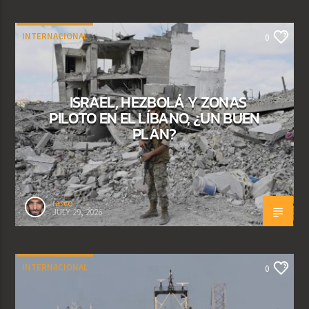
INTERNACIONAL
0
ISRAEL, HEZBOLÁ Y ZONAS
PILOTO EN EL LÍBANO, ¿UN BUEN
PLAN?
rasco
JULY 29, 2026
INTERNACIONAL
0