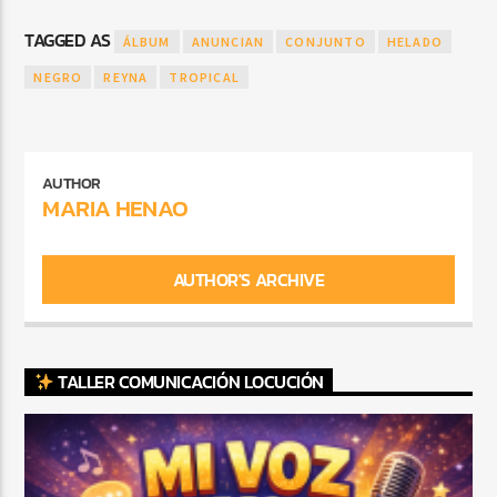
TAGGED AS
ÁLBUM
ANUNCIAN
CONJUNTO
HELADO
NEGRO
REYNA
TROPICAL
AUTHOR
MARIA HENAO
AUTHOR'S ARCHIVE
TALLER COMUNICACIÓN LOCUCIÓN