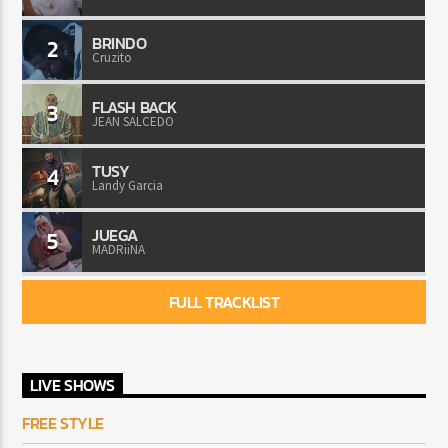
BRINDO
2
Cruzito
FLASH BACK
3
JEAN SALCEDO
TUSY
4
Landy Garcia
JUEGA
5
MADRiiNA
FULL TRACKLIST
LIVE SHOWS
FREE STYLE