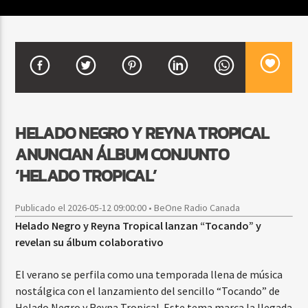
CURRENT SHOW
FIESTA DJ MIX
9:00 PM
12:00 AM
HELADO NEGRO Y REYNA TROPICAL
ANUNCIAN ÁLBUM CONJUNTO
Beone Radio
‘HELADO TROPICAL’
Publicado el 2026-05-12 09:00:00 • BeOne Radio Canada
Helado Negro y Reyna Tropical lanzan “Tocando” y
revelan su álbum colaborativo
El verano se perfila como una temporada llena de música
nostálgica con el lanzamiento del sencillo “Tocando” de
Helado Negro y Reyna Tropical. Este tema marca la llegada