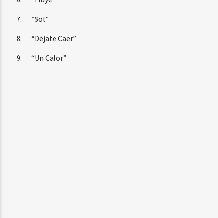
“Sol”
“Déjate Caer”
“Un Calor”