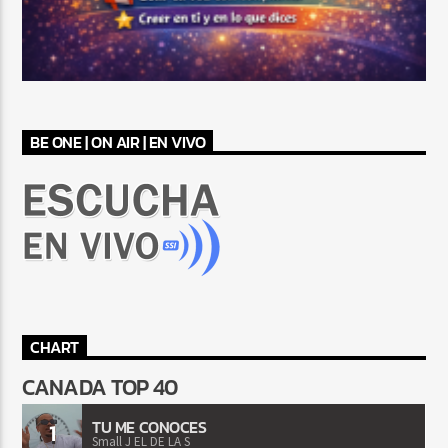
BE ONE | ON AIR | EN VIVO
CHART
CANADA TOP 40
TU ME CONOCES
1
Small J EL DE LA S