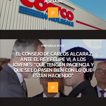
ASFIXIA
PREVIOUS POST
EL CONSEJO DE CARLOS ALCARAZ,
ANTE EL REY FELIPE VI, A LOS
JÓVENES: “QUE TENGAN PACIENCIA Y
QUE SE LO PASEN BIEN CON LO QUE
ESTÁN HACIENDO”