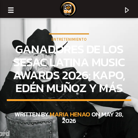
ENTRETENIMIENTO
GANADORES DE LOS
SESAC LATINA MUSIC
AWARDS 2026: KAPO,
EDÉN MUÑOZ Y MÁS
WRITTEN BY
MARIA HENAO
ON MAY 28,
CURRENT TRACK
2026
TITLE
ARTIST