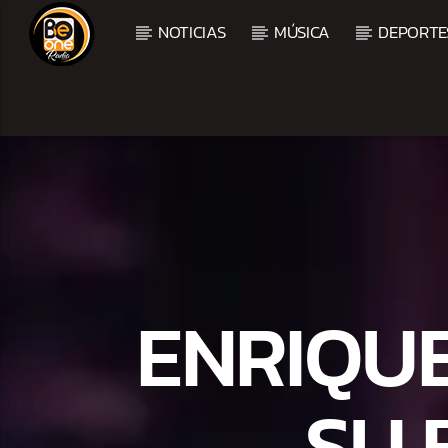
NOTICIAS
MÚSICA
DEPORTE
CURRENT TRACK
TITLE
ARTIST
ENRIQU
SU 