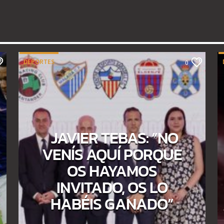
DEPORTES
0
JAVIER TEBAS: “NO
VENÍS AQUÍ PORQUE
OS HAYAMOS
INVITADO, OS LO
HABÉIS GANADO”