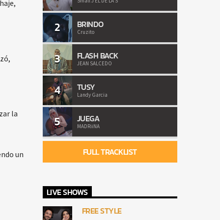
Small J EL DE LA S
haje,
BRINDO
2
Cruzito
FLASH BACK
3
zó,
JEAN SALCEDO
TUSY
4
Landy Garcia
zar la
JUEGA
5
MADRiiNA
FULL TRACKLIST
iendo un
LIVE SHOWS
FREE STYLE