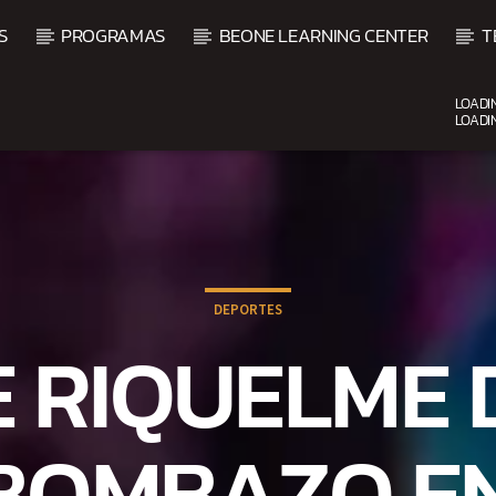
S
PROGRAMAS
BEONE LEARNING CENTER
T
LOADI
LOADI
CURRENT SHOW
UPCOMING SHOW
DJ MIX
VI
12:00 AM
2:00 AM
2:00 
DEPORTES
E RIQUELME 
BOMBAZO EN