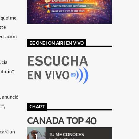
Riquelme,
ste
ectación
BE ONE | ON AIR | EN VIVO
ucía
lirán”,
, anunció
CHART
r”,
CANADA TOP 40
scará un
TU ME CONOCES
1