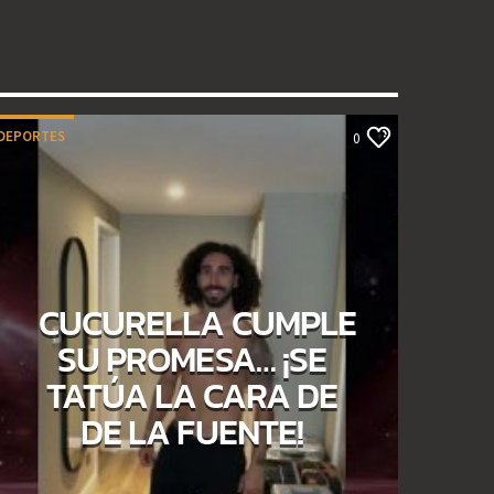
DEPORTES
0
CUCURELLA CUMPLE
SU PROMESA… ¡SE
TATÚA LA CARA DE
DE LA FUENTE!