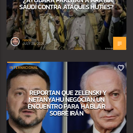
SAUDÍ CONTRA ATAQUES HUTÍES?
rasco
JULY 28, 2026
INTERNACIONAL
0
REPORTAN QUE ZELENSKI Y
NETANYAHU NEGOCIAN UN
ENCUENTRO PARA HABLAR
SOBRE IRÁN