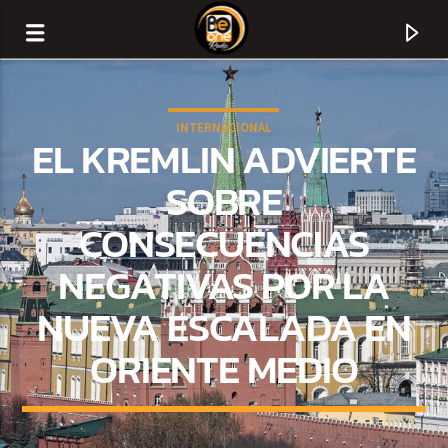
INTERNACIONAL
EL KREMLIN ADVIERTE
SOBRE
CONSECUENCIAS
NEGATIVAS POR LA
NUEVA ESCALADA EN
ORIENTE MEDIO
CURRENT TRACK
TITLE
ARTIST