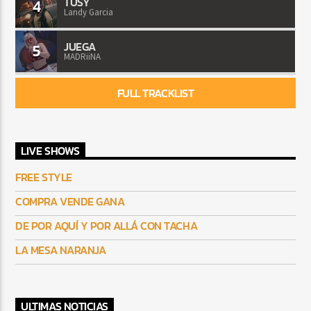
TUSY
4
Landy Garcia
JUEGA
5
MADRiiNA
FULL TRACKLIST
LIVE SHOWS
FREE STYLE
COMPRA VENDE GANA
DE POR AQUÍ Y POR ALLÁ CON TACHA
LA MESA NARANJA
ULTIMAS NOTICIAS