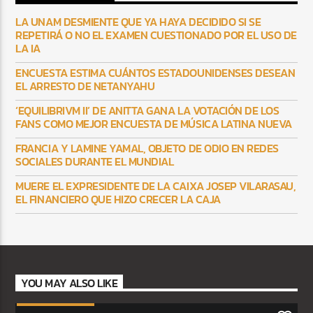
LA UNAM DESMIENTE QUE YA HAYA DECIDIDO SI SE
REPETIRÁ O NO EL EXAMEN CUESTIONADO POR EL USO DE
LA IA
ENCUESTA ESTIMA CUÁNTOS ESTADOUNIDENSES DESEAN
EL ARRESTO DE NETANYAHU
‘EQUILIBRIVM II’ DE ANITTA GANA LA VOTACIÓN DE LOS
FANS COMO MEJOR ENCUESTA DE MÚSICA LATINA NUEVA
FRANCIA Y LAMINE YAMAL, OBJETO DE ODIO EN REDES
SOCIALES DURANTE EL MUNDIAL
MUERE EL EXPRESIDENTE DE LA CAIXA JOSEP VILARASAU,
EL FINANCIERO QUE HIZO CRECER LA CAJA
YOU MAY ALSO LIKE