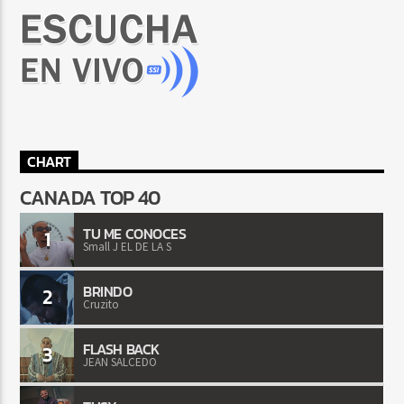
CHART
CANADA TOP 40
TU ME CONOCES
1
Small J EL DE LA S
BRINDO
2
Cruzito
FLASH BACK
3
JEAN SALCEDO