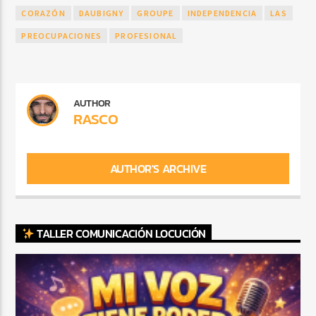
CORAZÓN
DAUBIGNY
GROUPE
INDEPENDENCIA
LAS
PREOCUPACIONES
PROFESIONAL
AUTHOR
RASCO
AUTHOR'S ARCHIVE
TALLER COMUNICACIÓN LOCUCIÓN