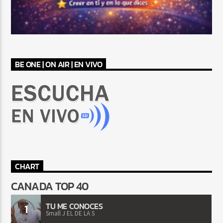
BE ONE | ON AIR | EN VIVO
CHART
CANADA TOP 40
TU ME CONOCES
1
Small J EL DE LA S