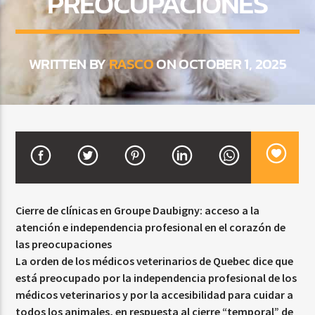
PREOCUPACIONES
CURRENT SHOW
WRITTEN BY
RASCO
ON OCTOBER 1, 2025
DJ MIX
12:00 AM
2:00 AM
Beone Radio
Cierre de clínicas en Groupe Daubigny: acceso a la
atención e independencia profesional en el corazón de
las preocupaciones
La orden de los médicos veterinarios de Quebec dice que
está preocupado por la independencia profesional de los
médicos veterinarios y por la accesibilidad para cuidar a
todos los animales, en respuesta al cierre “temporal” de