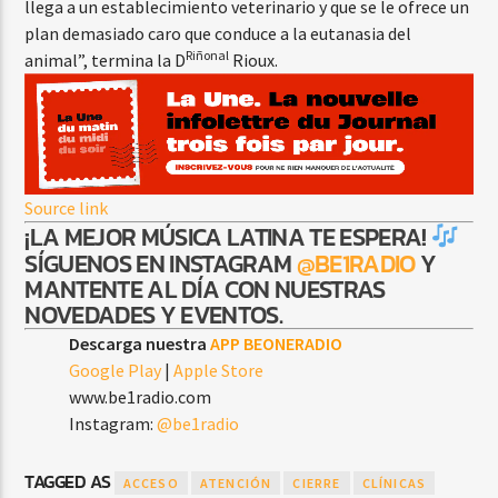
llega a un establecimiento veterinario y que se le ofrece un
plan demasiado caro que conduce a la eutanasia del
Riñonal
animal”, termina la D
Rioux.
Source link
¡LA MEJOR MÚSICA LATINA TE ESPERA!
SÍGUENOS EN INSTAGRAM
@BE1RADIO
Y
MANTENTE AL DÍA CON NUESTRAS
NOVEDADES Y EVENTOS.
Descarga nuestra
APP BEONERADIO
Google Play
|
Apple Store
www.be1radio.com
Instagram:
@be1radio
TAGGED AS
ACCESO
ATENCIÓN
CIERRE
CLÍNICAS