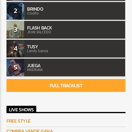
BRINDO
2
Cruzito
FLASH BACK
3
JEAN SALCEDO
TUSY
4
Landy Garcia
JUEGA
5
MADRiiNA
FULL TRACKLIST
LIVE SHOWS
FREE STYLE
COMPRA VENDE GANA