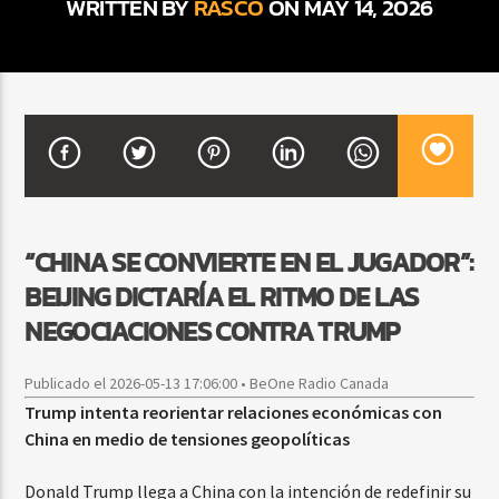
WRITTEN BY
RASCO
ON MAY 14, 2026
CURRENT SHOW
SALSA MATUTINA
6:00 AM
9:00 AM
“CHINA SE CONVIERTE EN EL JUGADOR”:
Beone Radio
BEIJING DICTARÍA EL RITMO DE LAS
NEGOCIACIONES CONTRA TRUMP
Publicado el 2026-05-13 17:06:00 • BeOne Radio Canada
Trump intenta reorientar relaciones económicas con
China en medio de tensiones geopolíticas
Donald Trump llega a China con la intención de redefinir su