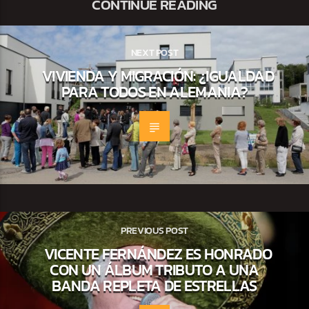
CONTINUE READING
NEXT POST
VIVIENDA Y MIGRACIÓN: ¿IGUALDAD
PARA TODOS EN ALEMANIA?
PREVIOUS POST
VICENTE FERNÁNDEZ ES HONRADO
CON UN ÁLBUM TRIBUTO A UNA
BANDA REPLETA DE ESTRELLAS