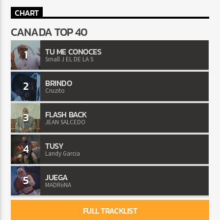
CHART
CANADA TOP 40
TU ME CONOCES
1
Small J EL DE LA S
BRINDO
2
Cruzito
FLASH BACK
3
JEAN SALCEDO
TUSY
4
Landy Garcia
JUEGA
5
MADRiiNA
FULL TRACKLIST