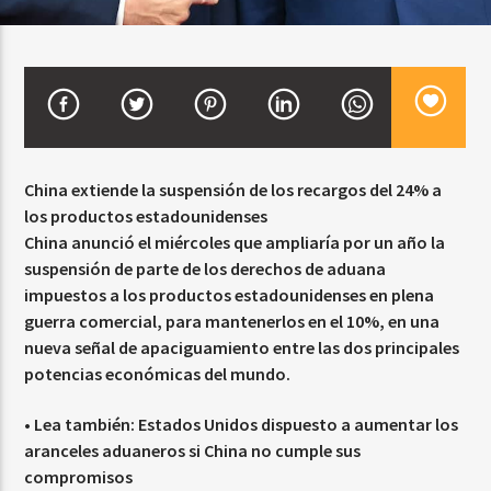
CURRENT SHOW
BALADAS Y VALLENATO
2:00 PM
5:00 PM
China extiende la suspensión de los recargos del 24% a
los productos estadounidenses
China anunció el miércoles que ampliaría por un año la
suspensión de parte de los derechos de aduana
Beone Radio
impuestos a los productos estadounidenses en plena
guerra comercial, para mantenerlos en el 10%, en una
nueva señal de apaciguamiento entre las dos principales
potencias económicas del mundo.
• Lea también:
Estados Unidos dispuesto a aumentar los
aranceles aduaneros si China no cumple sus
compromisos