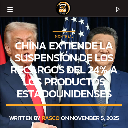
MONTREAL
CHINA EXTIENDE LA
SUSPENSIÓN DE LOS
RECARGOS DEL 24% A
LOS PRODUCTOS
ESTADOUNIDENSES
CURRENT TRACK
TITLE
WRITTEN BY
RASCO
ON NOVEMBER 5, 2025
ARTIST