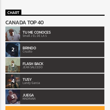
CHART
CANADA TOP 40
TU ME CONOCES
1
Small J EL DE LA S
BRINDO
2
Cruzito
FLASH BACK
3
JEAN SALCEDO
TUSY
4
Landy Garcia
JUEGA
5
MADRiiNA