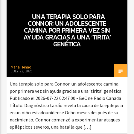
UNA TERAPIA SOLO PARA
CONNOR: UN ADOLESCENTE
CURRENT SHOW
CAMINA POR PRIMERA VEZ SIN
BALADAS Y VALLENATO
AYUDA GRACIAS A UNA ‘TIRITA’
2:00 PM
5:00 PM
GENÉTICA
Maria Henao
JULY 22, 2026
Beone Radio
Una terapia solo para Connor: un adolescente camina
por primera vez sin ayuda gracias a una ‘tirita’ genética
Publicado el 2026-07-22 02:47:00 • BeOne Radio Canada
Título: Diagnóstico tardío revela la causa de la epilepsia
en un niño estadounidense Ocho meses después de su
nacimiento, Connor comenzó a experimentar ataques
epilépticos severos, una batalla que […]