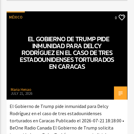
MÉXICO
0
EL GOBIERNO DE TRUMP PIDE
INMUNIDAD PARA DELCY
RODRÍGUEZ EN EL CASO DE TRES
ESTADOUNIDENSES TORTURADOS
EN CARACAS
Maria Henao
JULY 21, 2026
El Gobierno de Trump pide inmunidad para Delcy
Rodríguez en el caso de tres estadounidenses
torturados en Caracas Publicado el 2026-07-21 18:18:00 •
BeOne Radio Canada El Gobierno de Trump solicita