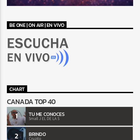
BE ONE | ON AIR | EN VIVO
CHART
CANADA TOP 40
TU ME CONOCES
1
Small J EL DE LA S
BRINDO
2
Cruzito