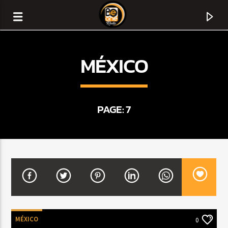
MÉXICO
PAGE: 7
CURRENT TRACK
TITLE
ARTIST
MÉXICO
0