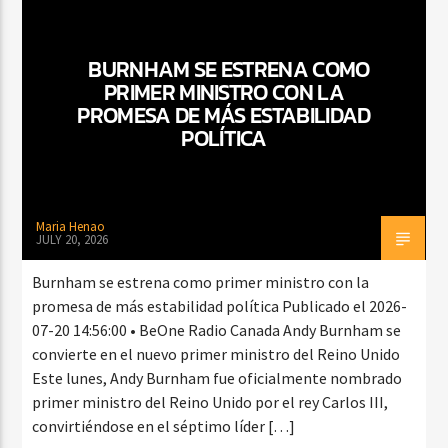
BURNHAM SE ESTRENA COMO
PRIMER MINISTRO CON LA
PROMESA DE MÁS ESTABILIDAD
POLÍTICA
Maria Henao
JULY 20, 2026
Burnham se estrena como primer ministro con la
promesa de más estabilidad política Publicado el 2026-
07-20 14:56:00 • BeOne Radio Canada Andy Burnham se
convierte en el nuevo primer ministro del Reino Unido
Este lunes, Andy Burnham fue oficialmente nombrado
primer ministro del Reino Unido por el rey Carlos III,
convirtiéndose en el séptimo líder […]