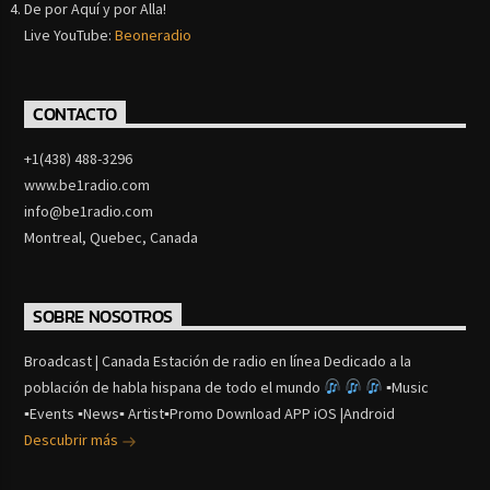
De por Aquí y por Alla!
Live YouTube:
Beoneradio
CONTACTO
+1(438) 488-3296
www.be1radio.com
info@be1radio.com
Montreal, Quebec, Canada
SOBRE NOSOTROS
Broadcast | Canada Estación de radio en línea Dedicado a la
población de habla hispana de todo el mundo
▪Music
▪Events ▪News▪ Artist▪Promo Download APP iOS |Android
Descubrir más