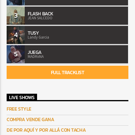
FLASH BACK
3
JEAN SALCEDO
TUSY
4
Landy Garcia
JUEGA
5
MADRiiNA
FULL TRACKLIST
LIVE SHOWS
FREE STYLE
COMPRA VENDE GANA
DE POR AQUÍ Y POR ALLÁ CON TACHA