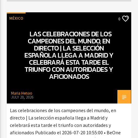
MÉXICO
0
LAS CELEBRACIONES DE LOS
CAMPEONES DEL MUNDO, EN
DIRECTO | LA SELECCIÓN
ESPAÑOLA LLEGA A MADRID Y
CELEBRARÁ ESTA TARDE EL
TRIUNFO CON AUTORIDADES Y
AFICIONADOS
Maria Henao
JULY 20, 2026
Las celebraciones de los campeones del mundo, en
directo | La selección española llega a Madrid y
celebrará esta tarde el triunfo con autoridades y
aficionados Publicado el 2026-07-20 10:55:00 • BeOne