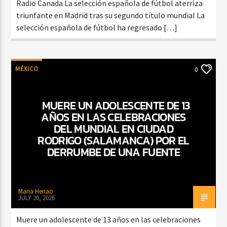
Radio Canada La selección española de fútbol aterriza
triunfante en Madrid tras su segundo título mundial La
selección española de fútbol ha regresado […]
MÉXICO
0
MUERE UN ADOLESCENTE DE 13
AÑOS EN LAS CELEBRACIONES
DEL MUNDIAL EN CIUDAD
RODRIGO (SALAMANCA) POR EL
DERRUMBE DE UNA FUENTE
Maria Henao
JULY 20, 2026
Muere un adolescente de 13 años en las celebraciones