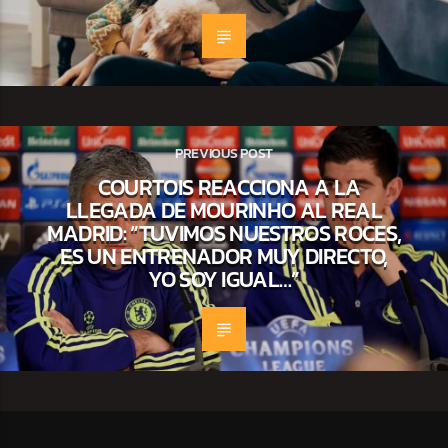
PREVIOUS POST
COURTOIS REACCIONA A LA
LLEGADA DE MOURINHO AL REAL
MADRID: “TUVIMOS NUESTROS ROCES,
ES UN ENTRENADOR MUY DIRECTO,
YO SOY IGUAL…”