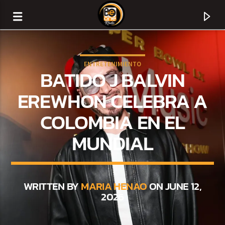
ENTRETENIMIENTO
BATIDO J BALVIN
EREWHON CELEBRA A
COLOMBIA EN EL
MUNDIAL
WRITTEN BY
MARIA HENAO
ON JUNE 12,
CURRENT TRACK
2026
TITLE
ARTIST