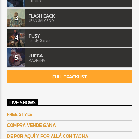
Cruzito
FLASH BACK
3
JEAN SALCEDO
TUSY
4
Landy Garcia
JUEGA
5
MADRiiNA
FULL TRACKLIST
LIVE SHOWS
FREE STYLE
COMPRA VENDE GANA
DE POR AQUÍ Y POR ALLÁ CON TACHA