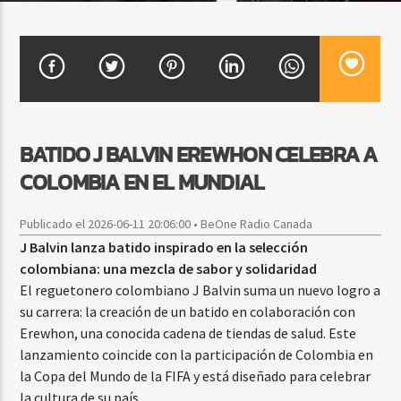
CURRENT SHOW
FIESTA DJ MIX
9:00 PM
12:00 AM
BATIDO J BALVIN EREWHON CELEBRA A
COLOMBIA EN EL MUNDIAL
Beone Radio
Publicado el 2026-06-11 20:06:00 • BeOne Radio Canada
J Balvin lanza batido inspirado en la selección
colombiana: una mezcla de sabor y solidaridad
El reguetonero colombiano J Balvin suma un nuevo logro a
su carrera: la creación de un batido en colaboración con
Erewhon, una conocida cadena de tiendas de salud. Este
lanzamiento coincide con la participación de Colombia en
la Copa del Mundo de la FIFA y está diseñado para celebrar
la cultura de su país.