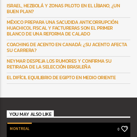
ISRAEL, HEZBOLÁ Y ZONAS PILOTO EN EL LÍBANO, ¿UN
BUEN PLAN?
MÉXICO PREPARA UNA SACUDIDA ANTICORRUPCIÓN:
HUACHICOL FISCAL Y FACTURERAS SON EL PRIMER
BLANCO DE UNA REFORMA DE CALADO
COACHING DE ACENTO EN CANADÁ: ¿SU ACENTO AFECTA
SU CARRERA?
NEYMAR DESPEJA LOS RUMORES Y CONFIRMA SU
RETIRADA DE LA SELECCIÓN BRASILEÑA
EL DIFÍCIL EQUILIBRIO DE EGIPTO EN MEDIO ORIENTE
YOU MAY ALSO LIKE
MONTREAL
0