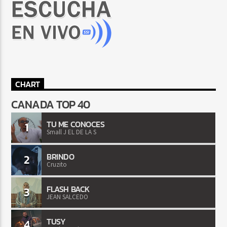
CHART
CANADA TOP 40
TU ME CONOCES
1
Small J EL DE LA S
BRINDO
2
Cruzito
FLASH BACK
3
JEAN SALCEDO
TUSY
4