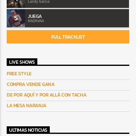
Landy Garcia
JUEGA
5
MADRiiNA
FULL TRACKLIST
LIVE SHOWS
FREE STYLE
COMPRA VENDE GANA
DE POR AQUÍ Y POR ALLÁ CON TACHA
LA MESA NARANJA
ULTIMAS NOTICIAS